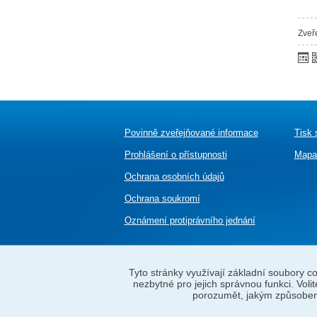
Zveř
Povinně zveřejňované informace
Tisk 
Prohlášení o přístupnosti
Mapa
Ochrana osobních údajů
Ochrana soukromí
Oznámení
protiprávního jednání
Tyto stránky využívají základní soubory coo
nezbytné pro jejich správnou funkci. Voli
© 2012–2024
MČ Praha 8
Powered by
PUBLI
porozumět, jakým způsobem 