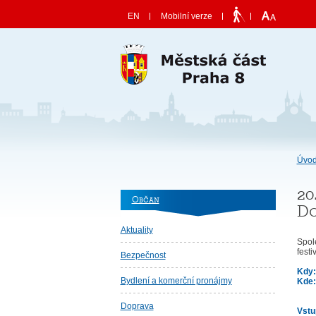
Skočit na obsah
EN
Mobilní verze
Úvod
2
Občan
D
Aktuality
>
Spol
festi
Bezpečnost
Kdy
Bydlení a komerční pronájmy
Kde
Doprava
Vstu