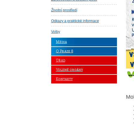
Životní prostředí
Odkazy a praktické informace
Volby
Média
O Praze 8
Úřad
Volené orgány
Kontakty
Moh