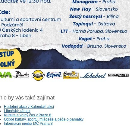
lo by vás také zajímat
Hudební akce v Kalendáři akcí
LIbeňský zámek
Kultura a volný čas v Praze 8
Odbor kultury, sportu, mládeže a péče o památky
Informační média MČ Praha 8