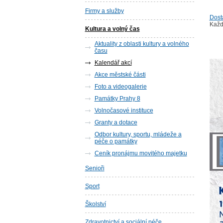
Firmy a služby
Dost
Každ
Kultura a volný čas
Aktuality z oblasti kultury a volného
času
Kalendář akcí
Akce městské části
Foto a videogalerie
Památky Prahy 8
Volnočasové instituce
Granty a dotace
Odbor kultury, sportu, mládeže a
péče o památky
Ceník pronájmu movitého majetku
Senioři
Sport
Školství
Zdravotnictví a sociální péče