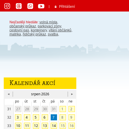
Přihlášení
Nejčastěji hledáte:
volná místa
,
občanský průkaz
,
parkovací zóny
,
cestovní pas
,
kontejnery
,
vítání občánků
,
matrika
,
řidičský průkaz
,
svatba
,
Kalendář akcí
srpen 2026
po
út
st
čt
pá
so
ne
31
27
28
29
30
31
1
2
32
3
4
5
6
7
8
9
33
10
11
12
13
14
15
16