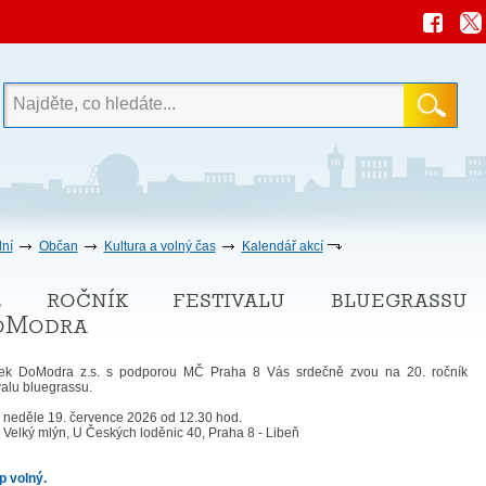
ní
Občan
Kultura a volný čas
Kalendář akcí
0. ročník festivalu bluegrassu
oModra
ek DoModra z.s. s podporou MČ Praha 8 Vás srdečně zvou na 20. ročník
valu bluegrassu.
:
neděle 19. července 2026 od 12.30 hod.
:
Velký mlýn, U Českých loděnic 40, Praha 8 - Libeň
p volný.