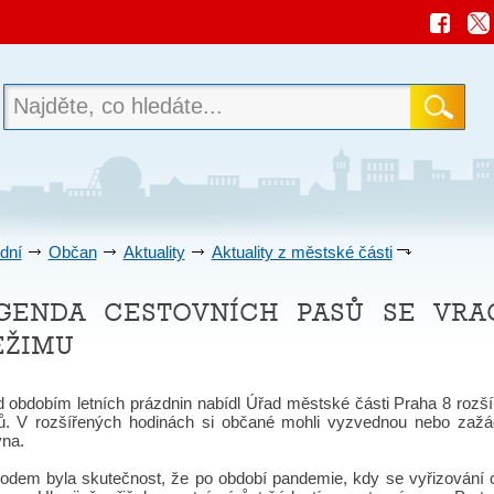
dní
Občan
Aktuality
Aktuality z městské části
genda cestovních pasů se vra
ežimu
d obdobím letních prázdnin nabídl Úřad městské části Praha 8 rozš
ů. V rozšířených hodinách si občané mohli vyzvednou nebo zažád
vna.
odem byla skutečnost, že po období pandemie, kdy se vyřizování ce