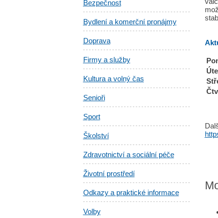
válc
Bezpečnost
mož
stab
Bydlení a komerční pronájmy
Doprava
Aktu
Firmy a služby
Pon
Úte
Kultura a volný čas
Stř
Čtv
Senioři
Sport
Dalš
htt
Školství
Zdravotnictví a sociální péče
Životní prostředí
Mo
Odkazy a praktické informace
Volby