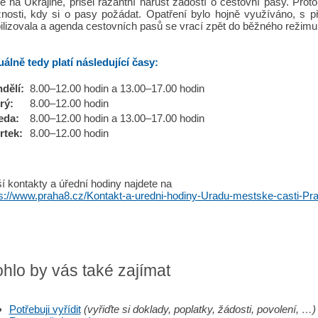
e na Ukrajině, přišel razantní nárůst žádostí o cestovní pasy. Pro
nosti, kdy si o pasy požádat. Opatření bylo hojně využíváno, s 
ilizovala a agenda cestovních pasů se vrací zpět do běžného režimu
álně tedy platí následující časy:
dělí:
8.00–12.00 hodin a 13.00–17.00 hodin
rý:
8.00–12.00 hodin
eda:
8.00–12.00 hodin a 13.00–17.00 hodin
rtek:
8.00–12.00 hodin
í kontakty a úřední hodiny najdete na
ps://www.praha8.cz/Kontakt-a-uredni-hodiny-Uradu-mestske-casti-Pra
hlo by vás také zajímat
Potřebuji vyřídit
(vyřiďte si doklady, poplatky, žádosti, povolení, …)