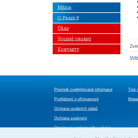
Média
O Praze 8
Úřad
Volené orgány
Zve
Kontakty
Vyti
Povinně zveřejňované informace
Tisk 
Prohlášení o přístupnosti
Mapa
Ochrana osobních údajů
Ochrana soukromí
Oznámení
protiprávního jednání