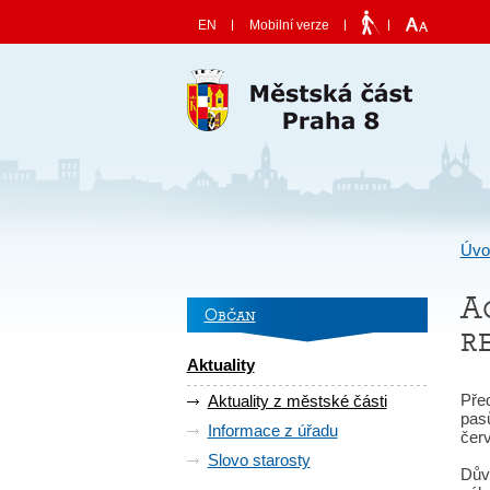
Skočit na obsah
EN
Mobilní verze
Úvo
A
Občan
r
Aktuality
Pře
Aktuality z městské části
pas
Informace z úřadu
čer
Slovo starosty
Dův