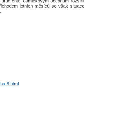
to úřad chtěl osmičkovým občanům rozšířit
příchodem letních měsíců se však situace
.
ha-8.html