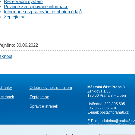
Rezervační systém
Povinně zveřejňované informace
Informace o zpracování osobních údajů
Zeptejte se
řejněno: 30.06.2022
sknout
Městská část Praha 8
stránky
Odběr novinek e-mailem
Zenklova 1/35
180 00 Praha 8 – Libeň
 stránek
Zeptejte se
Ústředna: 222 805 505
Správce stránek
Fax: 222 805 670
E-mail:
posta@praha8.cz
E-P:
e-podatelna@praha8.cz
Datová schránka: g5ybpd2
IČ: 00063797