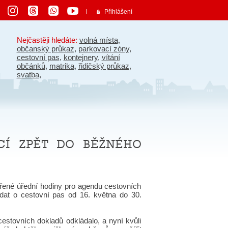
Přihlášení
Nejčastěji hledáte:
volná místa
,
občanský průkaz
,
parkovací zóny
,
cestovní pas
,
kontejnery
,
vítání
občánků
,
matrika
,
řidičský průkaz
,
svatba
,
cí zpět do běžného
ířené úřední hodiny pro agendu cestovních
at o cestovní pas od 16. května do 30.
stovních dokladů odkládalo, a nyní kvůli