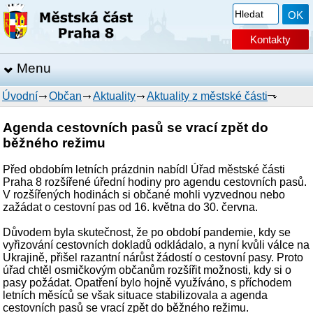
Kontakty
Menu
Úvodní
Občan
Aktuality
Aktuality z městské části
Agenda cestovních pasů se vrací zpět do
běžného režimu
Před obdobím letních prázdnin nabídl Úřad městské části
Praha 8 rozšířené úřední hodiny pro agendu cestovních pasů.
V rozšířených hodinách si občané mohli vyzvednou nebo
zažádat o cestovní pas od 16. května do 30. června.
Důvodem byla skutečnost, že po období pandemie, kdy se
vyřizování cestovních dokladů odkládalo, a nyní kvůli válce na
Ukrajině, přišel razantní nárůst žádostí o cestovní pasy. Proto
úřad chtěl osmičkovým občanům rozšířit možnosti, kdy si o
pasy požádat. Opatření bylo hojně využíváno, s příchodem
letních měsíců se však situace stabilizovala a agenda
cestovních pasů se vrací zpět do běžného režimu.