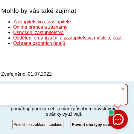
Mohlo by vás také zajímat
Zastupitelstvo a zastupitelé
Online přenos a záznamy
Usnesení zastupitelstva
Oddělení organizační a zastupitelstva městské části
Ochrana osobních údajů
Zveřejněno: 01.07.2022
Tyto stránky využívají základní soubory cookies, které
PC verze
ENG
usnadňují jejich prohlížení a jsou nezbytné pro jejich
správnou funkci. Volitelně analytické cookies, které nám
pomáhají porozumět, jakým způsobem návštěvníci
Povinné a praktické informace
stránky využívají.
© 2012–2019 MČ Praha 8
Povolit jen základní cookies
Povolit oba typy cookies