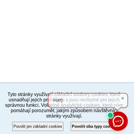
Tyto stránky využívají základní soubory cookies, které
PC verze
ENG
usnadňují jejich prohlížení a jsou nezbytné pro jejich
správnou funkci. Volitelně analytické cookies, které nám
pomáhají porozumět, jakým způsobem návštěvníci
Povinné a praktické informace
stránky využívají.
© 2012–2019 MČ Praha 8
Povolit jen základní cookies
Povolit oba typy cookies