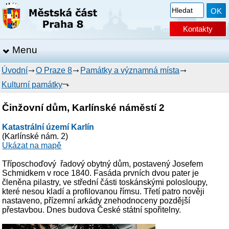
Kontakty
Menu
Úvodní
O Praze 8
Památky a významná místa
Kulturní památky
Činžovní dům, Karlínské náměstí 2
Katastrální území Karlín
(Karlínské nám. 2)
Ukázat na mapě
Tříposchoďový řadový obytný dům, postavený Josefem
Schmidkem v roce 1840. Fasáda prvních dvou pater je
členěna pilastry, ve střední části toskánskými polosloupy,
které nesou kladí a profilovanou římsu. Třetí patro nověji
nastaveno, přízemní arkády znehodnoceny pozdější
přestavbou. Dnes budova České státní spořitelny.