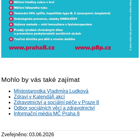
Mohlo by vás také zajímat
Místostarostka Vladimíra Ludková
Zdraví v Kalendáři akcí
Zdravotnictví a sociální péče v Praze 8
Odbor sociálních věcí a zdravotnictví
Informační média MČ Praha 8
Zveřejněno: 03.06.2026