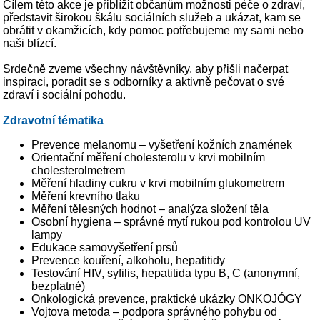
Cílem této akce je přiblížit občanům možnosti péče o zdraví,
představit širokou škálu sociálních služeb a ukázat, kam se
obrátit v okamžicích, kdy pomoc potřebujeme my sami nebo
naši blízcí.
Srdečně zveme všechny návštěvníky, aby přišli načerpat
inspiraci, poradit se s odborníky a aktivně pečovat o své
zdraví i sociální pohodu.
Zdravotní tématika
Prevence melanomu – vyšetření kožních znamének
Orientační měření cholesterolu v krvi mobilním
cholesterolmetrem
Měření hladiny cukru v krvi mobilním glukometrem
Měření krevního tlaku
Měření tělesných hodnot – analýza složení těla
Osobní hygiena – správné mytí rukou pod kontrolou UV
lampy
Edukace samovyšetření prsů
Prevence kouření, alkoholu, hepatitidy
Testování HIV, syfilis, hepatitida typu B, C (anonymní,
bezplatné)
Onkologická prevence, praktické ukázky ONKOJÓGY
Vojtova metoda – podpora správného pohybu od