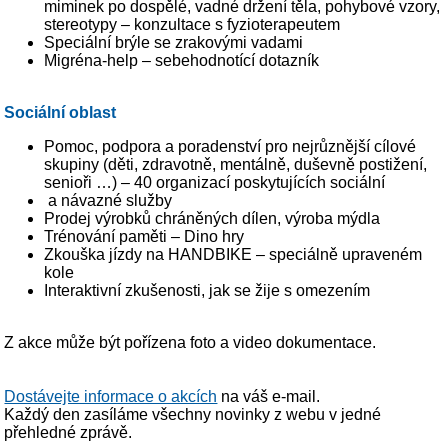
miminek po dospělé, vadné držení těla, pohybové vzory,
stereotypy – konzultace s fyzioterapeutem
Speciální brýle se zrakovými vadami
Migréna-help – sebehodnotící dotazník
Sociální oblast
Pomoc, podpora a poradenství pro nejrůznější cílové
skupiny (děti, zdravotně, mentálně, duševně postižení,
senioři …) – 40 organizací poskytujících sociální
a návazné služby
Prodej výrobků chráněných dílen, výroba mýdla
Trénování paměti – Dino hry
Zkouška jízdy na HANDBIKE – speciálně upraveném
kole
Interaktivní zkušenosti, jak se žije s omezením
Z akce může být pořízena foto a video dokumentace.
Dostávejte informace o akcích
na váš e-mail.
Každý den zasíláme všechny novinky z webu v jedné
přehledné zprávě.