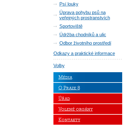
Psí louky
Úprava pohybu psů na
veřejných prostranstvích
Sportoviště
Údržba chodníků a ulic
Odbor životního prostředí
Odkazy a praktické informace
Volby
Média
O Praze 8
Úřad
Volené orgány
Kontakty