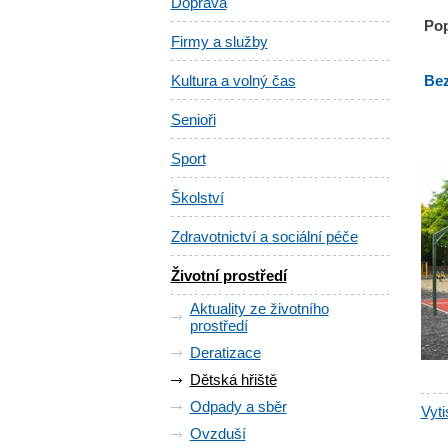
Doprava
Pop
Firmy a služby
Kultura a volný čas
Bez
Senioři
Sport
Školství
Zdravotnictví a sociální péče
Životní prostředí
Aktuality ze životního
prostředí
Deratizace
Dětská hřiště
Odpady a sběr
Vyti
Ovzduší