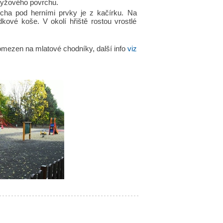
pryžového povrchu.
cha pod herními prvky je z kačírku. Na
kové koše. V okolí hřiště rostou vrostlé
mezen na mlatové chodníky, další info
viz