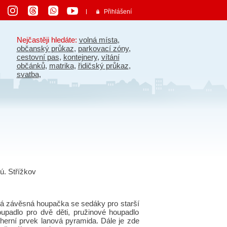
Přihlášení
Nejčastěji hledáte:
volná místa
,
občanský průkaz
,
parkovací zóny
,
cestovní pas
,
kontejnery
,
vítání
občánků
,
matrika
,
řidičský průkaz
,
svatba
,
ú. Střížkov
ková závěsná houpačka se sedáky pro starší
oupadlo pro dvě děti, pružinové houpadlo
, herní prvek lanová pyramida. Dále je zde