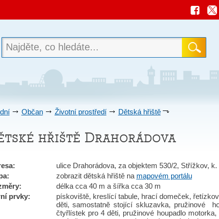
dní
Občan
Životní prostředí
Dětská hřiště
ětské hřiště Drahorádova
esa:
ulice Drahorádova, za objektem 530/2, Střížkov, k. 
pa:
zobrazit dětská hřiště na
mapovém portálu
změry:
délka cca 40 m a šířka cca 30 m
ní prvky:
pískoviště, kreslící tabule, hrací domeček, řetíz
děti, samostatně stojící skluzavka, pružinové h
čtyřlístek pro 4 děti, pružinové houpadlo motorka