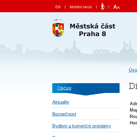
Skočit na obsah
EN
Mobilní verze
Úvo
D
Občan
Aktuality
Adr
Ma
Bezpečnost
Ro
Her
Bydlení a komerční pronájmy