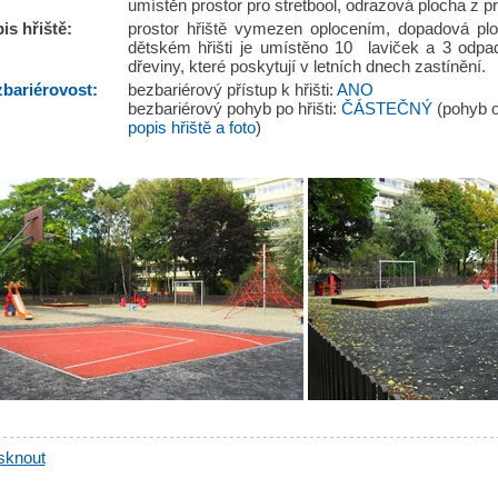
umístěn prostor pro stretbool, odrazová plocha z 
is hřiště:
prostor hřiště vymezen oplocením, dopadová plo
dětském hřišti je umístěno 10 laviček a 3 odpad
dřeviny, které poskytují v letních dnech zastínění.
bariérovost:
bezbariérový přístup k hřišti:
ANO
bezbariérový pohyb po hřišti:
ČÁSTEČNÝ
(pohyb o
popis hřiště a foto
)
sknout