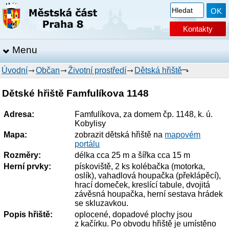
Kontakty
Menu
Úvodní
Občan
Životní prostředí
Dětská hřiště
Dětské hřiště Famfulíkova 1148
Adresa:
Famfulíkova, za domem čp. 1148, k. ú.
Kobylisy
Mapa:
zobrazit dětská hřiště na
mapovém
portálu
Rozměry:
délka cca 25 m a šířka cca 15 m
Herní prvky:
pískoviště, 2 ks kolébačka (motorka,
oslík), vahadlová houpačka (překlápěcí),
hrací domeček, kreslící tabule, dvojitá
závěsná houpačka, herní sestava hrádek
se skluzavkou.
Popis hřiště:
oplocené, dopadové plochy jsou
z kačírku. Po obvodu hřiště je umístěno