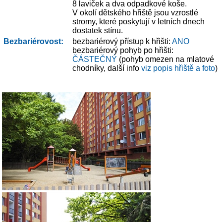
8 laviček a dva odpadkové koše.
V okolí dětského hřiště jsou vzrostlé
stromy, které poskytují v letních dnech
dostatek stínu.
Bezbariérovost:
bezbariérový přístup k hřišti:
ANO
bezbariérový pohyb po hřišti:
ČÁSTEČNÝ
(pohyb omezen na mlatové
chodníky, další info
viz popis hřiště a foto
)