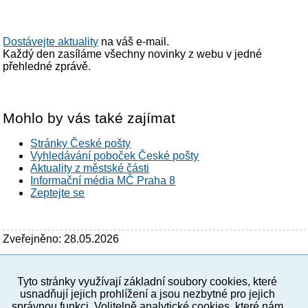
Dostávejte aktuality
na váš e-mail.
Každý den zasíláme všechny novinky z webu v jedné
přehledné zprávě.
Mohlo by vás také zajímat
Stránky České pošty
Vyhledávání poboček České pošty
Aktuality z městské části
Informační média MČ Praha 8
Zeptejte se
Zveřejněno: 28.05.2026
Tyto stránky využívají základní soubory cookies, které
PC verze
ENG
usnadňují jejich prohlížení a jsou nezbytné pro jejich
správnou funkci. Volitelně analytické cookies, které nám