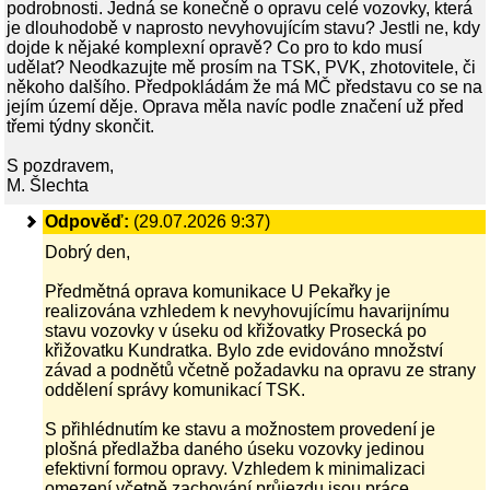
podrobnosti. Jedná se konečně o opravu celé vozovky, která
je dlouhodobě v naprosto nevyhovujícím stavu? Jestli ne, kdy
dojde k nějaké komplexní opravě? Co pro to kdo musí
udělat? Neodkazujte mě prosím na TSK, PVK, zhotovitele, či
někoho dalšího. Předpokládám že má MČ představu co se na
jejím území děje. Oprava měla navíc podle značení už před
třemi týdny skončit.
S pozdravem,
M. Šlechta
Odpověď:
(29.07.2026 9:37)
Dobrý den,
Předmětná oprava komunikace U Pekařky je
realizována vzhledem k nevyhovujícímu havarijnímu
stavu vozovky v úseku od křižovatky Prosecká po
křižovatku Kundratka. Bylo zde evidováno množství
závad a podnětů včetně požadavku na opravu ze strany
oddělení správy komunikací TSK.
S přihlédnutím ke stavu a možnostem provedení je
plošná předlažba daného úseku vozovky jedinou
efektivní formou opravy. Vzhledem k minimalizaci
omezení včetně zachování průjezdu jsou práce