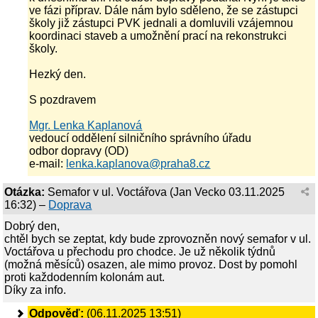
ve fázi příprav. Dále nám bylo sděleno, že se zástupci
školy již zástupci PVK jednali a domluvili vzájemnou
koordinaci staveb a umožnění prací na rekonstrukci
školy.
Hezký den.
S pozdravem
Mgr. Lenka Kaplanová
vedoucí oddělení silničního správního úřadu
odbor dopravy (OD)
e-mail:
lenka.kaplanova@praha8.cz
Otázka:
Semafor v ul. Voctářova
(
Jan Vecko
03.11.2025
16:32
) –
Doprava
Dobrý den,
chtěl bych se zeptat, kdy bude zprovozněn nový semafor v ul.
Voctářova u přechodu pro chodce. Je už několik týdnů
(možná měsíců) osazen, ale mimo provoz. Dost by pomohl
proti každodenním kolonám aut.
Díky za info.
Odpověď:
(06.11.2025 13:51)