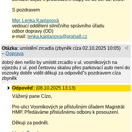
S pozdravem
Mgr. Lenka Kaplanová
vedoucí oddělení silničního správního úřadu
odbor dopravy (OD)
e-mail:
lenka.kaplanova@praha8.cz
Otázka:
umístění zrcadla
(
zbyněk cíza
02.10.2025 10:05
)
–
Doprava
dobrý den nešlo by umístit zrcadlo v ul. vosmíkových na
výjezdu z ul. pod čertovou skalou přes parkovací auto není do
vozovky dobře vidět děkuji za odpovědˇs pozdravem cíza
zbyněk
Odpověď:
(08.10.2025 13:13)
Vážený pane Cízo,
Pro ulici Vosmíkových je příslušným úřadem Magistrát
HMP. Předáváme příslušnému odboru k posouzení.
Děkuji za podnět.