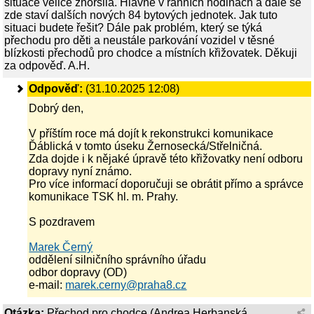
situace velice zhoršila. Hlavně v ranních hodinách a dále se
zde staví dalších nových 84 bytových jednotek. Jak tuto
situaci budete řešit? Dále pak problém, který se týká
přechodu pro děti a neustále parkování vozidel v těsné
blízkosti přechodů pro chodce a místních křižovatek. Děkuji
za odpověď. A.H.
Odpověď:
(31.10.2025 12:08)
Dobrý den,
V příštím roce má dojít k rekonstrukci komunikace
Ďáblická v tomto úseku Žernosecká/Střelničná.
Zda dojde i k nějaké úpravě této křižovatky není odboru
dopravy nyní známo.
Pro více informací doporučuji se obrátit přímo a správce
komunikace TSK hl. m. Prahy.
S pozdravem
Marek Černý
oddělení silničního správního úřadu
odbor dopravy (OD)
e-mail:
marek.cerny@praha8.cz
Otázka:
Přechod pro chodce
(
Andrea Herbanská