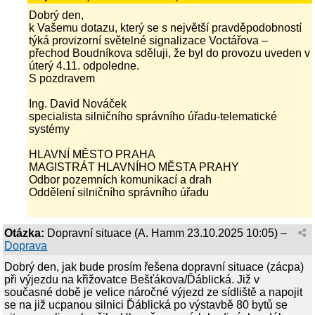
Dobrý den,
k Vašemu dotazu, který se s největší pravděpodobností
týká provizorní světelné signalizace Voctářova –
přechod Boudníkova sděluji, že byl do provozu uveden v
úterý 4.11. odpoledne.
S pozdravem
Ing. David Nováček
specialista silničního správního úřadu-telematické
systémy
HLAVNÍ MĚSTO PRAHA
MAGISTRÁT HLAVNÍHO MĚSTA PRAHY
Odbor pozemních komunikací a drah
Oddělení silničního správního úřadu
Otázka:
Dopravní situace
(
A. Hamm
23.10.2025 10:05
) –
Doprava
Dobrý den, jak bude prosím řešena dopravní situace (zácpa)
při výjezdu na křižovatce Bešťákova/Ďáblická. Již v
současné době je velice náročné výjezd ze sídliště a napojit
se na již ucpanou silnici Ďáblická po výstavbě 80 bytů se