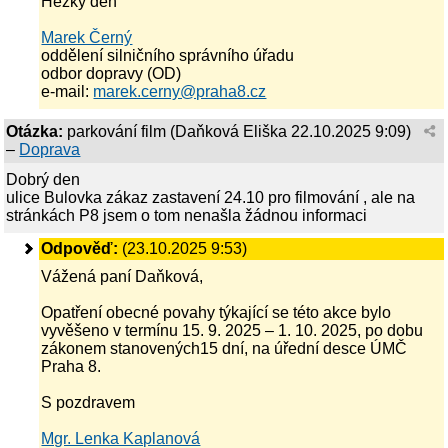
Hezký den
Marek Černý
oddělení silničního správního úřadu
odbor dopravy (OD)
e-mail:
marek.cerny@praha8.cz
Otázka:
parkování film
(
Daňková Eliška
22.10.2025 9:09
)
–
Doprava
Dobrý den
ulice Bulovka zákaz zastavení 24.10 pro filmování , ale na
stránkách P8 jsem o tom nenašla žádnou informaci
Odpověď:
(23.10.2025 9:53)
Vážená paní Daňková,
Opatření obecné povahy týkající se této akce bylo
vyvěšeno v termínu 15. 9. 2025 – 1. 10. 2025, po dobu
zákonem stanovených15 dní, na úřední desce ÚMČ
Praha 8.
S pozdravem
Mgr. Lenka Kaplanová