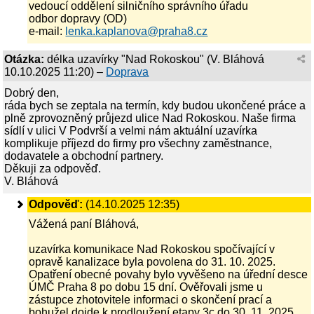
vedoucí oddělení silničního správního úřadu
odbor dopravy (OD)
e-mail:
lenka.kaplanova@praha8.cz
Otázka:
délka uzavírky "Nad Rokoskou"
(
V. Bláhová
10.10.2025 11:20
) –
Doprava
Dobrý den,
ráda bych se zeptala na termín, kdy budou ukončené práce a
plně zprovozněný průjezd ulice Nad Rokoskou. Naše firma
sídlí v ulici V Podvrší a velmi nám aktuální uzavírka
komplikuje příjezd do firmy pro všechny zaměstnance,
dodavatele a obchodní partnery.
Děkuji za odpověď.
V. Bláhová
Odpověď:
(14.10.2025 12:35)
Vážená paní Bláhová,
uzavírka komunikace Nad Rokoskou spočívající v
opravě kanalizace byla povolena do 31. 10. 2025.
Opatření obecné povahy bylo vyvěšeno na úřední desce
ÚMČ Praha 8 po dobu 15 dní. Ověřovali jsme u
zástupce zhotovitele informaci o skončení prací a
bohužel dojde k prodloužení etapy 3c do 30. 11. 2025.