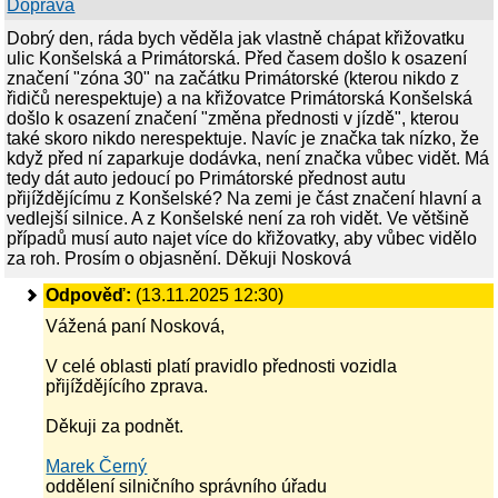
Doprava
Dobrý den, ráda bych věděla jak vlastně chápat křižovatku
ulic Konšelská a Primátorská. Před časem došlo k osazení
značení "zóna 30" na začátku Primátorské (kterou nikdo z
řidičů nerespektuje) a na křižovatce Primátorská Konšelská
došlo k osazení značení "změna přednosti v jízdě", kterou
také skoro nikdo nerespektuje. Navíc je značka tak nízko, že
když před ní zaparkuje dodávka, není značka vůbec vidět. Má
tedy dát auto jedoucí po Primátorské přednost autu
přijíždějícímu z Konšelské? Na zemi je část značení hlavní a
vedlejší silnice. A z Konšelské není za roh vidět. Ve většině
případů musí auto najet více do křižovatky, aby vůbec vidělo
za roh. Prosím o objasnění. Děkuji Nosková
Odpověď:
(13.11.2025 12:30)
Vážená paní Nosková,
V celé oblasti platí pravidlo přednosti vozidla
přijíždějícího zprava.
Děkuji za podnět.
Marek Černý
oddělení silničního správního úřadu