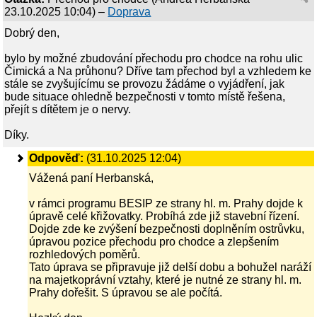
23.10.2025 10:04
) –
Doprava
Dobrý den,
bylo by možné zbudování přechodu pro chodce na rohu ulic
Čimická a Na průhonu? Dříve tam přechod byl a vzhledem ke
stále se zvyšujícímu se provozu žádáme o vyjádření, jak
bude situace ohledně bezpečnosti v tomto místě řešena,
přejít s dítětem je o nervy.
Díky.
Odpověď:
(31.10.2025 12:04)
Vážená paní Herbanská,
v rámci programu BESIP ze strany hl. m. Prahy dojde k
úpravě celé křižovatky. Probíhá zde již stavební řízení.
Dojde zde ke zvýšení bezpečnosti doplněním ostrůvku,
úpravou pozice přechodu pro chodce a zlepšením
rozhledových poměrů.
Tato úprava se připravuje již delší dobu a bohužel naráží
na majetkoprávní vztahy, které je nutné ze strany hl. m.
Prahy dořešit. S úpravou se ale počítá.