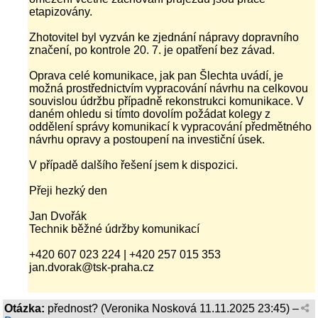
etapizovány.
Zhotovitel byl vyzván ke zjednání nápravy dopravního
značení, po kontrole 20. 7. je opatření bez závad.
Oprava celé komunikace, jak pan Šlechta uvádí, je
možná prostřednictvím vypracování návrhu na celkovou
souvislou údržbu případně rekonstrukci komunikace. V
daném ohledu si tímto dovolím požádat kolegy z
oddělení správy komunikací k vypracování předmětného
návrhu opravy a postoupení na investiční úsek.
V případě dalšího řešení jsem k dispozici.
Přeji hezký den
Jan Dvořák
Technik běžné údržby komunikací
+420 607 023 224 | +420 257 015 353
jan.dvorak@tsk-praha.cz
Otázka:
přednost?
(
Veronika Nosková
11.11.2025 23:45
) –