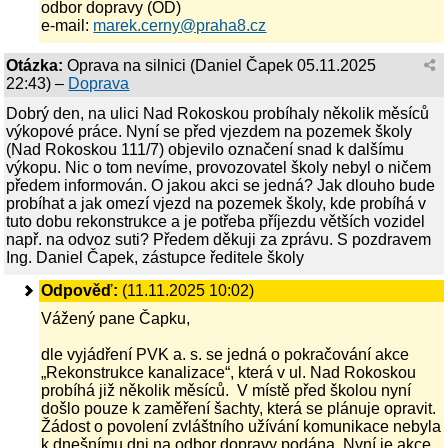
odbor dopravy (OD)
e-mail:
marek.cerny@praha8.cz
Otázka:
Oprava na silnici
(
Daniel Čapek
05.11.2025
22:43
) –
Doprava
Dobrý den, na ulici Nad Rokoskou probíhaly několik měsíců
výkopové práce. Nyní se před vjezdem na pozemek školy
(Nad Rokoskou 111/7) objevilo označení snad k dalšímu
výkopu. Nic o tom nevíme, provozovatel školy nebyl o ničem
předem informován. O jakou akci se jedná? Jak dlouho bude
probíhat a jak omezí vjezd na pozemek školy, kde probíhá v
tuto dobu rekonstrukce a je potřeba příjezdu větších vozidel
např. na odvoz suti? Předem děkuji za zprávu. S pozdravem
Ing. Daniel Čapek, zástupce ředitele školy
Odpověď:
(11.11.2025 10:02)
Vážený pane Čapku,
dle vyjádření PVK a. s. se jedná o pokračování akce
„Rekonstrukce kanalizace“, která v ul. Nad Rokoskou
probíhá již několik měsíců. V místě před školou nyní
došlo pouze k zaměření šachty, která se plánuje opravit.
Žádost o povolení zvláštního užívání komunikace nebyla
k dnešnímu dni na odbor dopravy podána. Nyní je akce