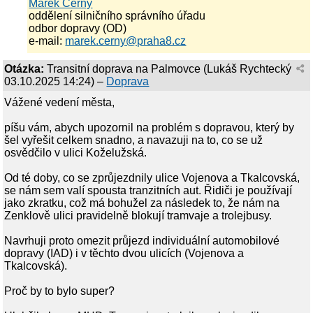
Marek Černý
oddělení silničního správního úřadu
odbor dopravy (OD)
e-mail:
marek.cerny@praha8.cz
Otázka:
Transitní doprava na Palmovce
(
Lukáš Rychtecký
03.10.2025 14:24
) –
Doprava
Vážené vedení města,
píšu vám, abych upozornil na problém s dopravou, který by
šel vyřešit celkem snadno, a navazuji na to, co se už
osvědčilo v ulici Koželužská.
Od té doby, co se zprůjezdnily ulice Vojenova a Tkalcovská,
se nám sem valí spousta tranzitních aut. Řidiči je používají
jako zkratku, což má bohužel za následek to, že nám na
Zenklově ulici pravidelně blokují tramvaje a trolejbusy.
Navrhuji proto omezit průjezd individuální automobilové
dopravy (IAD) i v těchto dvou ulicích (Vojenova a
Tkalcovská).
Proč by to bylo super?