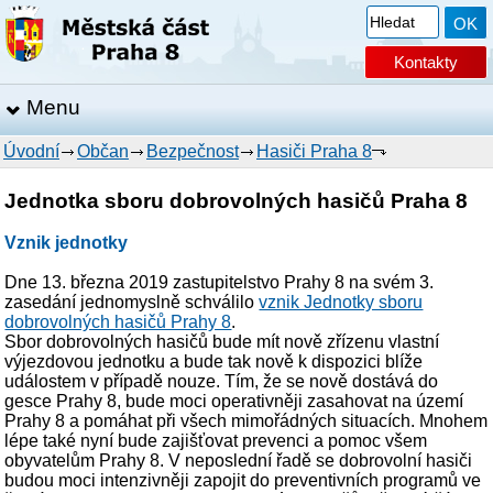
Kontakty
Menu
Úvodní
Občan
Bezpečnost
Hasiči Praha 8
Jednotka sboru dobrovolných hasičů Praha 8
Vznik jednotky
Dne 13. března 2019 zastupitelstvo Prahy 8 na svém 3.
zasedání jednomyslně schválilo
vznik Jednotky sboru
dobrovolných hasičů Prahy 8
.
Sbor dobrovolných hasičů bude mít nově zřízenu vlastní
výjezdovou jednotku a bude tak nově k dispozici blíže
událostem v případě nouze. Tím, že se nově dostává do
gesce Prahy 8, bude moci operativněji zasahovat na území
Prahy 8 a pomáhat při všech mimořádných situacích. Mnohem
lépe také nyní bude zajišťovat prevenci a pomoc všem
obyvatelům Prahy 8. V neposlední řadě se dobrovolní hasiči
budou moci intenzivněji zapojit do preventivních programů ve