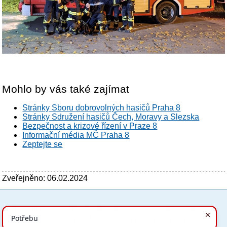
Mohlo by vás také zajímat
Stránky Sboru dobrovolných hasičů Praha 8
Stránky Sdružení hasičů Čech, Moravy a Slezska
Bezpečnost a krizové řízení v Praze 8
Informační média MČ Praha 8
Zeptejte se
Zveřejněno: 06.02.2024
Tyto stránky využívají základní soubory cookies, které
PC verze
ENG
usnadňují jejich prohlížení a jsou nezbytné pro jejich