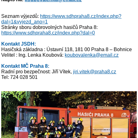
Seznam výjezdů:
https://www.sdhpraha8.cz/index.php?
dal=1&vyjezd_ano=1
Stránky sboru dobrovolných hasičů Praha 8:
https://www.sdhpraha8.cz/index.php?dal=0
Kontakt JSDH:
Hasičská základna : Ústavní 118, 181 00 Praha 8 – Bohnice
Velitel : Ing. Lenka Koubová:
koubovalenka@email.cz
Kontakt MČ Praha 8:
Radní pro bezpečnost: Jiří Vítek,
jiri.vitek@praha8.cz
Tel: 724 028 501