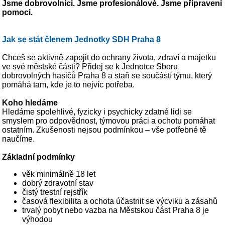
Jsme dobrovolníci. Jsme profesionálové. Jsme připraveni
pomoci.
Jak se stát členem Jednotky SDH Praha 8
Chceš se aktivně zapojit do ochrany života, zdraví a majetku
ve své městské části? Přidej se k Jednotce Sboru
dobrovolných hasičů Praha 8 a staň se součástí týmu, který
pomáhá tam, kde je to nejvíc potřeba.
Koho hledáme
Hledáme spolehlivé, fyzicky i psychicky zdatné lidi se
smyslem pro odpovědnost, týmovou práci a ochotu pomáhat
ostatním. Zkušenosti nejsou podmínkou – vše potřebné tě
naučíme.
Základní podmínky
věk minimálně 18 let
dobrý zdravotní stav
čistý trestní rejstřík
časová flexibilita a ochota účastnit se výcviku a zásahů
trvalý pobyt nebo vazba na Městskou část Praha 8 je
výhodou