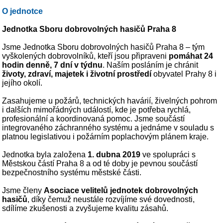
O jednotce
Jednotka Sboru dobrovolných hasičů Praha 8
Jsme Jednotka Sboru dobrovolných hasičů Praha 8 – tým
vyškolených dobrovolníků, kteří jsou připraveni
pomáhat 24
hodin denně, 7 dní v týdnu
. Naším posláním je chránit
životy, zdraví, majetek i životní prostředí
obyvatel Prahy 8 i
jejího okolí.
Zasahujeme u požárů, technických havárií, živelných pohrom
i dalších mimořádných událostí, kde je potřeba rychlá,
profesionální a koordinovaná pomoc. Jsme součástí
integrovaného záchranného systému a jednáme v souladu s
platnou legislativou i požárním poplachovým plánem kraje.
Jednotka byla založena
1. dubna 2019
ve spolupráci s
Městskou částí Praha 8 a od té doby je pevnou součástí
bezpečnostního systému městské části.
Jsme členy
Asociace velitelů jednotek dobrovolných
hasičů
, díky čemuž neustále rozvíjíme své dovednosti,
sdílíme zkušenosti a zvyšujeme kvalitu zásahů.