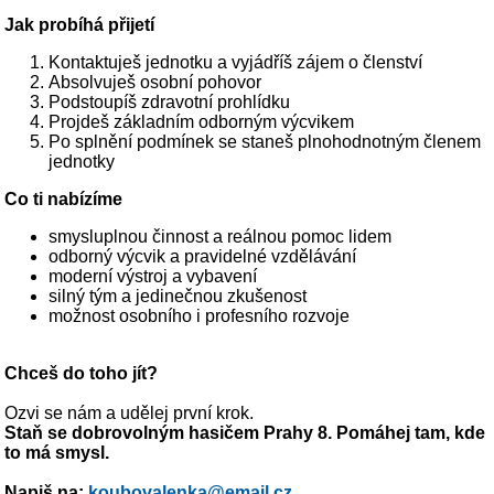
Jak probíhá přijetí
Kontaktuješ jednotku a vyjádříš zájem o členství
Absolvuješ osobní pohovor
Podstoupíš zdravotní prohlídku
Projdeš základním odborným výcvikem
Po splnění podmínek se staneš plnohodnotným členem
jednotky
Co ti nabízíme
smysluplnou činnost a reálnou pomoc lidem
odborný výcvik a pravidelné vzdělávání
moderní výstroj a vybavení
silný tým a jedinečnou zkušenost
možnost osobního i profesního rozvoje
Chceš do toho jít?
Ozvi se nám a udělej první krok.
Staň se dobrovolným hasičem Prahy 8. Pomáhej tam, kde
to má smysl.
Napiš na:
koubovalenka@email.cz