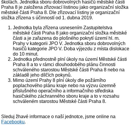
školách. Jednotka sboru dobrovolných hasičů městské části
Praha 8 je založena zřizovací listinou jako organizační složka
městské části Praha 8. Dle zřizovací listiny je organizační
složka zřízena s účinností od 1. dubna 2019.
Jednotka byla zřízena usnesením Zastupitelstva
městské části Praha 8 jako organizační složka městské
části a je zařazena do plošného pokrytí území hl. m.
Prahy v kategorii JPO V. Jednotka sboru dobrovolných
hasičů kategorie JPO V. Doba výjezdu z místa dislokace
do 10 minut.
Jednotka přednostně plní úkoly na území Městské části
Praha 8 a to v rámci dlouhodobého plánu činnosti
schváleného starostou Městské části Praha 8 nebo na
základě jeho dílčích pokynů.
Mimo území Prahy 8 plní úkoly dle požárního
poplachového plánu kraje nebo na výzvu územně
příslušného operačního a informačního střediska
hasičského záchranného sboru kraje a to v rozsahu
schváleném starostou Městské části Praha 8.
Sleduj žhavé informace o naší jednotce, jsme online na
Facebooku
.