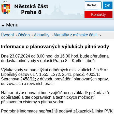
Kontakty
Menu
Úvodní
Občan
Aktuality
Aktuality z městské části
Informace o plánovaných výlukách pitné vody
Dne 23.07.2024 od 8.00 hod. do 16.00 hod. bude přerušena
dodávka pitné vody v oblasti Praha 8 – Karlín, Libeň.
Výluka vody se bude týkat odběrných míst v ulicích č.p./č.o.:
Libeňský ostrov 617, 1555, E272, 2541, parc.č. 4003/1;
Štorchova 2458/11; z důvodu provádění plánovaných oprav,
udržovacích a revizních prací.
Náhradní zásobování bude zajištěno na základě požadavků
odběratelů a dle dopravních a technických možností
přistavením cisterny s pitnou vodou.
Podrobné informace nepřetržitě podává zákaznická linka PVK