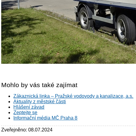
Mohlo by vás také zajímat
Zákaznická linka – Pražské vodovody a kanalizace, a.s.
Aktuality z městské části
Hlášení závad
Zeptejte se
Informační média MČ Praha 8
Zveřejněno: 08.07.2024