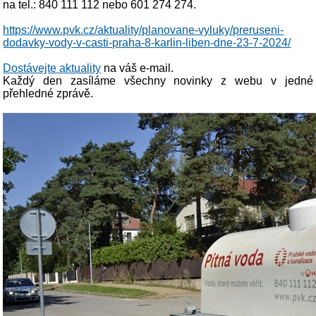
na tel.: 840 111 112 nebo 601 274 274.
https://www.pvk.cz/aktuality/planovane-vyluky/preruseni-
dodavky-vody-v-casti-praha-8-karlin-liben-dne-23-7-2024/
Dostávejte aktuality
na váš e-mail.
Každý den zasíláme všechny novinky z webu v jedné
přehledné zprávě.