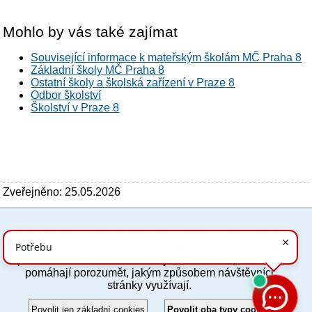
Mohlo by vás také zajímat
Související informace k mateřským školám MČ Praha 8
Základní školy MČ Praha 8
Ostatní školy a školská zařízení v Praze 8
Odbor školství
Školství v Praze 8
Zveřejněno: 25.05.2026
Tyto stránky využívají základní soubory cookies, které
PC verze
ENG
usnadňují jejich prohlížení a jsou nezbytné pro jejich
správnou funkci. Volitelně analytické cookies, které nám
pomáhají porozumět, jakým způsobem návštěvníci
Povinné a praktické informace
stránky využívají.
© 2012–2019 MČ Praha 8
Povolit jen základní cookies
Povolit oba typy cookies