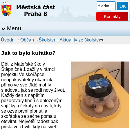
Kontakty
Menu
Úvodní
Občan
Školství
Aktuality ze školství
Jak to bylo kuřátko?
Děti z Mateřské školy
Štěpničná 1 zažily v rámci
projektu Ve skořápce
neopakovatelný okamžik –
přímo ve své třídě mohly
sledovat, jak se rodí nový život.
Každý den s napětím
pozorovaly líheň s oplozenými
vajíčky a čekaly na chvíli, kdy
se ozve první pípnutí a
skořápka se začne pomalu
otevírat. Největší radost pak
přišla ve chvíli, kdy na svět