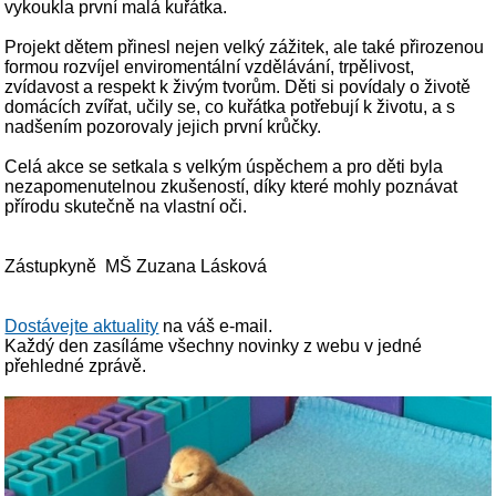
vykoukla první malá kuřátka.
Projekt dětem přinesl nejen velký zážitek, ale také přirozenou
formou rozvíjel enviromentální vzdělávání, trpělivost,
zvídavost a respekt k živým tvorům. Děti si povídaly o životě
domácích zvířat, učily se, co kuřátka potřebují k životu, a s
nadšením pozorovaly jejich první krůčky.
Celá akce se setkala s velkým úspěchem a pro děti byla
nezapomenutelnou zkušeností, díky které mohly poznávat
přírodu skutečně na vlastní oči.
Zástupkyně MŠ Zuzana Lásková
Dostávejte aktuality
na váš e-mail.
Každý den zasíláme všechny novinky z webu v jedné
přehledné zprávě.