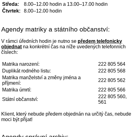
Středa:
8.00–12.00 hodin a 13.00–17.00 hodin
Čtvrtek:
8.00–12.00 hodin
Agendy matriky a státního občanství:
V rámci úředních hodin je nutno se
předem telefonicky
objednat
na konkrétní čas na níže uvedených telefonních
číslech:
Matrika narození:
222 805 564
Duplikát rodného listu:
222 805 568
Matrika manželství a změny jména a
222 805 562
příjmení:
Matrika úmrtí:
222 805 566
222 805 560,
Státní občanství:
561
Klient, který nebude předem objednán na určitý čas, nebude
moci být přijat!
Agendy správní archiv: