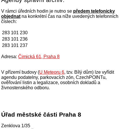
V rámci úředních hodin je nutno se
předem telefonicky
objednat
na konkrétní čas na níže uvedených telefonních
číslech:
283 101 230
283 101 236
283 101 237
Adresa:
Čimická 61, Praha 8
V přízemí budovy (
U Meteoru 6
, tzv. Bílý dům) lze vyřídit
agendu podatelny, parkovacích zón, CzechPOINTu,
ověřování listin a legalizace, osobních dokladů a
živnostenského odboru.
Úřad městské části Praha 8
Zenklova 1/35