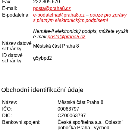
Fax:
222 805 670
E-mail:
posta@praha8.cz
E-podatelna:
e-podatelna@praha8.cz
–
pouze pro zprávy
s platným elektronickým podpisem!
Nemáte-li elektronický podpis, můžete využít
e-mail
posta@praha8.cz
.
Název datové
Městská část Praha 8
schránky:
ID datové
g5ybpd2
schránky:
Obchodní identifikační údaje
Název:
Městská část Praha 8
IČO:
00063797
DIČ:
CZ00063797
Bankovní spojení:
Česká spořitelna a.s., Oblastní
pobočka Praha - východ