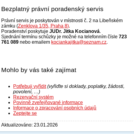
Bezplatný právní poradenský servis
Právní servis je poskytován v místnosti č. 2 na Libeňském
zámku (
Zenklova 1/35, Praha 8)
.
Poradenství poskytuje
JUDr. Jitka Kocianová
.
Sjednání termínu schůzky je možné na telefonním čísle
723
761 089
nebo emailem
kociankajitka@seznam.cz
.
Mohlo by vás také zajímat
Potřebuji vyřídit
(vyřiďte si doklady, poplatky, žádosti,
povolení, …)
Rezervační systém
Povinně zveřejňované informace
Informace o zpracování osobních údajů
Zeptejte se
Aktualizováno: 23.01.2026