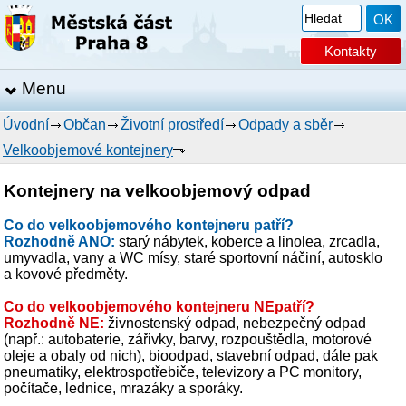
Kontakty
Menu
Úvodní
Občan
Životní prostředí
Odpady a sběr
Velkoobjemové kontejnery
Kontejnery na velkoobjemový odpad
Co do velkoobjemového kontejneru patří?
Rozhodně ANO:
starý nábytek, koberce a linolea, zrcadla,
umyvadla, vany a WC mísy, staré sportovní náčiní, autosklo
a kovové předměty.
Co do velkoobjemového kontejneru NEpatří?
Rozhodně NE:
živnostenský odpad, nebezpečný odpad
(např.: autobaterie, zářivky, barvy, rozpouštědla, motorové
oleje a obaly od nich), bioodpad, stavební odpad, dále pak
pneumatiky, elektrospotřebiče, televizory a PC monitory,
počítače, lednice, mrazáky a sporáky.