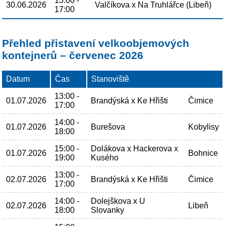
13:00 -
30.06.2026
Valčíkova x Na Truhlářce (Libeň)
17:00
Přehled přistavení velkoobjemových
kontejnerů – červenec 2026
Datum
Čas
Stanoviště
13:00 -
01.07.2026
Brandýská x Ke Hřišti
Čimice
17:00
14:00 -
01.07.2026
Burešova
Kobylisy
18:00
15:00 -
Dolákova x Hackerova x
01.07.2026
Bohnice
19:00
Kusého
13:00 -
02.07.2026
Brandýská x Ke Hřišti
Čimice
17:00
14:00 -
Dolejškova x U
02.07.2026
Libeň
18:00
Slovanky