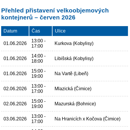
Přehled přistavení velkoobjemových
kontejnerů – červen 2026
Datum
Čas
Ulice
13:00 -
01.06.2026
Kurkova (Kobylisy)
17:00
14:00 -
01.06.2026
Libišská (Kobylisy)
18:00
15:00 -
01.06.2026
Na Vartě (Libeň)
19:00
13:00 -
02.06.2026
Mlazická (Čimice)
17:00
15:00 -
02.06.2026
Mazurská (Bohnice)
19:00
13:00 -
03.06.2026
Na Hranicích x Kočova (Čimice)
17:00