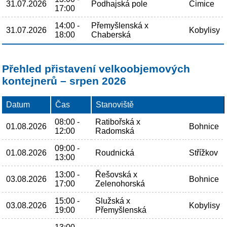
31.07.2026
Podhajská pole
Čimice
17:00
14:00 -
Přemyšlenská x
31.07.2026
Kobylisy
18:00
Chaberská
Přehled přistavení velkoobjemových
kontejnerů – srpen 2026
Datum
Čas
Stanoviště
08:00 -
Ratibořská x
01.08.2026
Bohnice
12:00
Radomská
09:00 -
01.08.2026
Roudnická
Střížkov
13:00
13:00 -
Řešovská x
03.08.2026
Bohnice
17:00
Zelenohorská
15:00 -
Služská x
03.08.2026
Kobylisy
19:00
Přemyšlenská