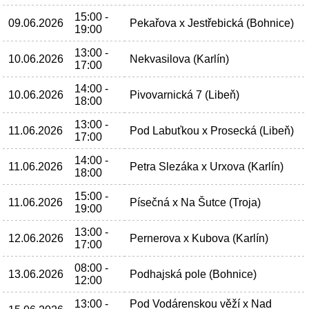
15:00 -
09.06.2026
Pekařova x Jestřebická (Bohnice)
19:00
13:00 -
10.06.2026
Nekvasilova (Karlín)
17:00
14:00 -
10.06.2026
Pivovarnická 7 (Libeň)
18:00
13:00 -
11.06.2026
Pod Labuťkou x Prosecká (Libeň)
17:00
14:00 -
11.06.2026
Petra Slezáka x Urxova (Karlín)
18:00
15:00 -
11.06.2026
Písečná x Na Šutce (Troja)
19:00
13:00 -
12.06.2026
Pernerova x Kubova (Karlín)
17:00
08:00 -
13.06.2026
Podhajská pole (Bohnice)
12:00
13:00 -
Pod Vodárenskou věží x Nad