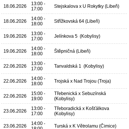
13:00 -
18.06.2026
Stejskalova x U Rokytky (Libeň)
17:00
14:00 -
18.06.2026
Střížkovská 64 (Libeň)
18:00
13:00 -
19.06.2026
Jelínkova 5 (Kobylisy)
17:00
14:00 -
19.06.2026
Štěpničná (Libeň)
18:00
13:00 -
22.06.2026
Tanvaldská 1 (Kobylisy)
17:00
14:00 -
22.06.2026
Trojská x Nad Trojou (Troja)
18:00
15:00 -
Třebenická x Sebuzínská
22.06.2026
19:00
(Kobylisy)
13:00 -
Třeboradická x Košťálkova
23.06.2026
17:00
(Kobylisy)
14:00 -
23.06.2026
Turská x K Větrolamu (Čimice)
18:00