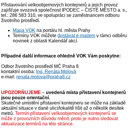
Přistavování velkoobjemových kontejnerů a jejich provoz
zajišťuje svozová společnost IPODEC – ČISTÉ MĚSTO a. s.,
tel.: 286 583 310, ve spolupráci se zaměstnancem odboru
životního prostředí.
Mapa VOK
na portálu hl. města Prahy
Termíny VOK můžete
dostávat e-mailem
v rámci odběru
novinek z oblasti Kalendář akcí.
Případné další informace ohledně VOK Vám poskytne:
Odbor životního prostředí MČ Praha 8
kontaktní osoba:
Ing. Renáta Molová
e-mail:
renata.molova@praha8.cz
UPOZORŇUJEME
–
uvedená místa přistavení kontejnerů
jsou pouze orientační.
Skutečné umístění přistavení kontejneru se může na základě
aktuální situace v dané ulici/lokalitě lišit až o několik desítek
metrů.
Termín přistavení velkoobjemových kontejnerů se
může z provozních důvodu měnit, proto je nutno sledovat
aktualizace termínů na této stránce.