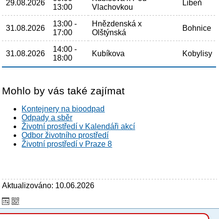
29.08.2026
Libeň
13:00
Vlachovkou
13:00 -
Hnězdenská x
31.08.2026
Bohnice
17:00
Olštýnská
14:00 -
31.08.2026
Kubíkova
Kobylisy
18:00
Mohlo by vás také zajímat
Kontejnery na bioodpad
Odpady a sběr
Životní prostředí v Kalendáři akcí
Odbor životního prostředí
Životní prostředí v Praze 8
Aktualizováno: 10.06.2026