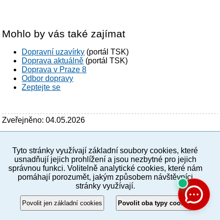
Mohlo by vás také zajímat
Dopravní uzavírky
(portál TSK)
Doprava aktuálně
(portál TSK)
Doprava v Praze 8
Odbor dopravy
Zeptejte se
Zveřejněno: 04.05.2026
Tyto stránky využívají základní soubory cookies, které
PC verze
ENG
usnadňují jejich prohlížení a jsou nezbytné pro jejich
správnou funkci. Volitelně analytické cookies, které nám
pomáhají porozumět, jakým způsobem návštěvníci
Povinné a praktické informace
stránky využívají.
© 2012–2019 MČ Praha 8
Povolit jen základní cookies
Povolit oba typy cookies