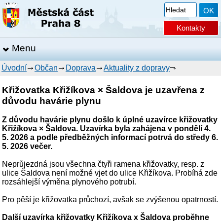
Kontakty
Menu
Úvodní
Občan
Doprava
Aktuality z dopravy
Křižovatka Křižíkova × Šaldova je uzavřena z
důvodu havárie plynu
Z důvodu havárie plynu došlo k úplné uzavírce křižovatky
Křižíkova × Šaldova. Uzavírka byla zahájena v pondělí 4.
5. 2026 a podle předběžných informací potrvá do středy 6.
5. 2026 večer.
Neprůjezdná jsou všechna čtyři ramena křižovatky, resp. z
ulice Šaldova není možné vjet do ulice Křižíkova. Probíhá zde
rozsáhlejší výměna plynového potrubí.
Pro pěší je křižovatka průchozí, avšak se zvýšenou opatrností.
Další uzavírka křižovatky Křižíkova x Šaldova proběhne