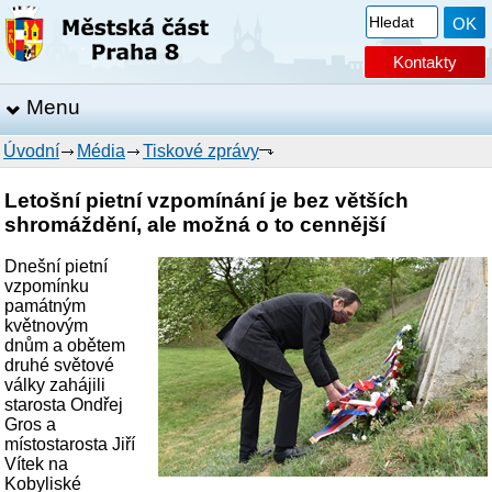
Kontakty
Menu
Úvodní
Média
Tiskové zprávy
Letošní pietní vzpomínání je bez větších
shromáždění, ale možná o to cennější
Dnešní pietní
vzpomínku
památným
květnovým
dnům a obětem
druhé světové
války zahájili
starosta Ondřej
Gros a
místostarosta Jiří
Vítek na
Kobyliské