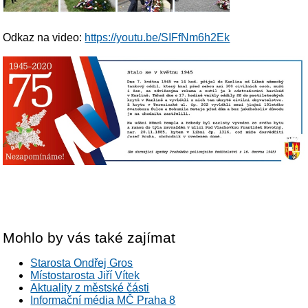
Odkaz na video:
https://youtu.be/SIFfNm6h2Ek
Mohlo by vás také zajímat
Starosta Ondřej Gros
Místostarosta Jiří Vítek
Aktuality z městské části
Informační média MČ Praha 8