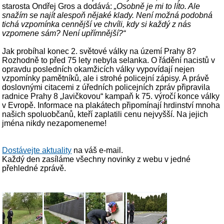
starosta Ondřej Gros a dodává:
„Osobně je mi to líto. Ale
snažím se najít alespoň nějaké klady. Není možná podobná
tichá vzpomínka cennější ve chvíli, kdy si každý z nás
vzpomene sám? Není upřímnější?“
Jak probíhal konec 2. světové války na území Prahy 8?
Rozhodně to před 75 lety nebyla selanka. O řádění nacistů v
opravdu posledních okamžicích války vypovídají nejen
vzpomínky pamětníků, ale i strohé policejní zápisy. A právě
doslovnými citacemi z úředních policejních zpráv připravila
radnice Prahy 8 „lavičkovou“ kampaň k 75. výročí konce války
v Evropě. Informace na plakátech připomínají hrdinství mnoha
našich spoluobčanů, kteří zaplatili cenu nejvyšší. Na jejich
jména nikdy nezapomeneme!
Dostávejte aktuality
na váš e-mail.
Každý den zasíláme všechny novinky z webu v jedné
přehledné zprávě.