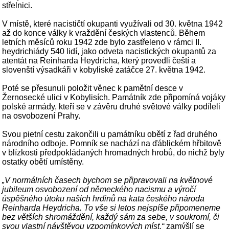
střelnici.
V místě, které nacističtí okupanti využívali od 30. května 1942
až do konce války k vraždění českých vlastenců. Během
letních měsíců roku 1942 zde bylo zastřeleno v rámci II.
heydrichiády 540 lidí, jako odveta nacistických okupantů za
atentát na Reinharda Heydricha, který provedli čeští a
slovenští výsadkáři v kobyliské zatáčce 27. května 1942.
Poté se přesunuli položit věnec k pamětní desce v
Žernosecké ulici v Kobylisích. Památník zde připomíná vojáky
polské armády, kteří se v závěru druhé světové války podíleli
na osvobození Prahy.
Svou pietní cestu zakončili u památníku obětí z řad druhého
národního odboje. Pomník se nachází na ďáblickém hřbitově
v blízkosti předpokládaných hromadných hrobů, do nichž byly
ostatky obětí umístěny.
„V normálních časech bychom se připravovali na květnové
jubileum osvobození od německého nacismu a výročí
úspěšného útoku našich hrdinů na kata českého národa
Reinharda Heydricha. To vše si letos nejspíše připomeneme
bez větších shromáždění, každý sám za sebe, v soukromí, či
svou vlastní návštěvou vzpomínkových míst,“
zamýšlí se