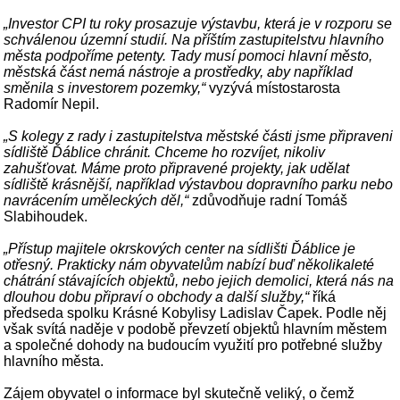
„Investor CPI tu roky prosazuje výstavbu, která je v rozporu se
schválenou územní studií. Na příštím zastupitelstvu hlavního
města podpoříme petenty. Tady musí pomoci hlavní město,
městská část nemá nástroje a prostředky, aby například
směnila s investorem pozemky,“
vyzývá místostarosta
Radomír Nepil.
„S kolegy z rady i zastupitelstva městské části jsme připraveni
sídliště Ďáblice chránit. Chceme ho rozvíjet, nikoliv
zahušťovat. Máme proto připravené projekty, jak udělat
sídliště krásnější, například výstavbou dopravního parku nebo
navrácením uměleckých děl,“
zdůvodňuje radní Tomáš
Slabihoudek.
„Přístup majitele okrskových center na sídlišti Ďáblice je
otřesný. Prakticky nám obyvatelům nabízí buď několikaleté
chátrání stávajících objektů, nebo jejich demolici, která nás na
dlouhou dobu připraví o obchody a další služby,“
říká
předseda spolku Krásné Kobylisy Ladislav Čapek. Podle něj
však svítá naděje v podobě převzetí objektů hlavním městem
a společné dohody na budoucím využití pro potřebné služby
hlavního města.
Zájem obyvatel o informace byl skutečně veliký, o čemž