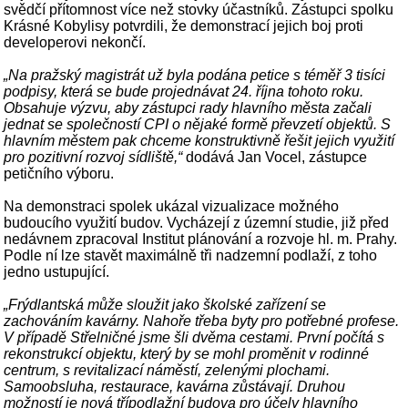
svědčí přítomnost více než stovky účastníků. Zástupci spolku
Krásné Kobylisy potvrdili, že demonstrací jejich boj proti
developerovi nekončí.
„Na pražský magistrát už byla podána petice s téměř 3 tisíci
podpisy, která se bude projednávat 24. října tohoto roku.
Obsahuje výzvu, aby zástupci rady hlavního města začali
jednat se společností CPI o nějaké formě převzetí objektů. S
hlavním městem pak chceme konstruktivně řešit jejich využití
pro pozitivní rozvoj sídliště,“
dodává Jan Vocel, zástupce
petičního výboru.
Na demonstraci spolek ukázal vizualizace možného
budoucího využití budov. Vycházejí z územní studie, již před
nedávnem zpracoval Institut plánování a rozvoje hl. m. Prahy.
Podle ní lze stavět maximálně tři nadzemní podlaží, z toho
jedno ustupující.
„Frýdlantská může sloužit jako školské zařízení se
zachováním kavárny. Nahoře třeba byty pro potřebné profese.
V případě Střelničné jsme šli dvěma cestami. První počítá s
rekonstrukcí objektu, který by se mohl proměnit v rodinné
centrum, s revitalizací náměstí, zelenými plochami.
Samoobsluha, restaurace, kavárna zůstávají. Druhou
možností je nová třípodlažní budova pro účely hlavního