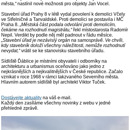
města,“
nastínil nové možnosti pro objekty Jan Vocel.
Stavební úřad Prahy 8 v létě vydal povolení k demolici Včely
ve Střelničné a Tanvaldské. Proti demolici se postavila i MČ
Praha 8.
„Městská část podala odvolání proti demolicím,
čekáme na rozhodnutí magistrátu,“
řekl místostarosta Radomír
Nepil. Verdikt by podle něj měl padnout v řádu měsíce.
„Stavební úřad je nezávislý orgán na samosprávě. Ve chvíli,
kdy stavebník doloží všechny náležitosti, nemůže rozhodnutí
nevydat,“
vrátil se ke stanovisku stavebního úřadu.
Sídliště Ďáblice je místními obyvateli i odborníky na
architekturu a urbanismus oceňováno jako jedno z
nejkrásnějších a nejkvalitnějších v České republice. Začalo
vznikat v roce 1968 v rámci takzvaného Severního města.
Hlavním autorem sídliště byl architekt Viktor Tuček.
Dostávejte aktuality
na váš e-mail.
Každý den zasíláme všechny novinky z webu v jedné
přehledné zprávě.