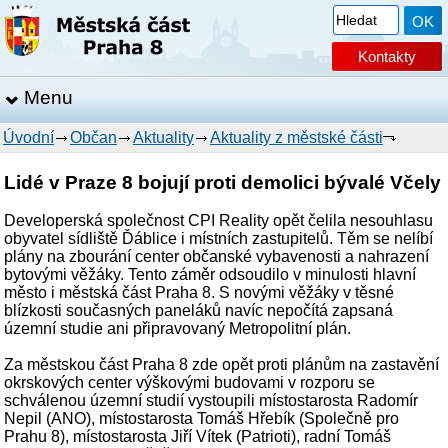
Kontakty
Menu
Úvodní
Občan
Aktuality
Aktuality z městské části
Lidé v Praze 8 bojují proti demolici bývalé Včely
Developerská společnost CPI Reality opět čelila nesouhlasu
obyvatel sídliště Ďáblice i místních zastupitelů. Těm se nelíbí
plány na zbourání center občanské vybavenosti a nahrazení
bytovými věžáky. Tento záměr odsoudilo v minulosti hlavní
město i městská část Praha 8. S novými věžáky v těsné
blízkosti současných paneláků navíc nepočítá zapsaná
územní studie ani připravovaný Metropolitní plán.
Za městskou část Praha 8 zde opět proti plánům na zastavění
okrskových center výškovými budovami v rozporu se
schválenou územní studií vystoupili místostarosta Radomír
Nepil (ANO), místostarosta Tomáš Hřebík (Společně pro
Prahu 8), místostarosta Jiří Vítek (Patrioti), radní Tomáš