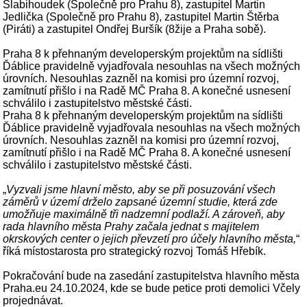
Slabihoudek (Společně pro Prahu 8), zastupitel Martin
Jedlička (Společně pro Prahu 8), zastupitel Martin Štěrba
(Piráti) a zastupitel Ondřej Buršík (8žije a Praha sobě).
Praha 8 k přehnaným developerským projektům na sídlišti
Ďáblice pravidelně vyjadřovala nesouhlas na všech možných
úrovních. Nesouhlas zazněl na komisi pro územní rozvoj,
zamítnutí přišlo i na Radě MČ Praha 8. A konečné usnesení
schválilo i zastupitelstvo městské části.
Praha 8 k přehnaným developerským projektům na sídlišti
Ďáblice pravidelně vyjadřovala nesouhlas na všech možných
úrovních. Nesouhlas zazněl na komisi pro územní rozvoj,
zamítnutí přišlo i na Radě MČ Praha 8. A konečné usnesení
schválilo i zastupitelstvo městské části.
„
Vyzvali jsme hlavní město, aby se při posuzování všech
záměrů v území drželo zapsané územní studie, která zde
umožňuje maximálně tři nadzemní podlaží. A zároveň, aby
rada hlavního města Prahy začala jednat s majitelem
okrskových center o jejich převzetí pro účely hlavního města,
“
říká místostarosta pro strategický rozvoj Tomáš Hřebík.
Pokračování bude na zasedání zastupitelstva hlavního města
Praha.eu 24.10.2024, kde se bude petice proti demolici Včely
projednávat.