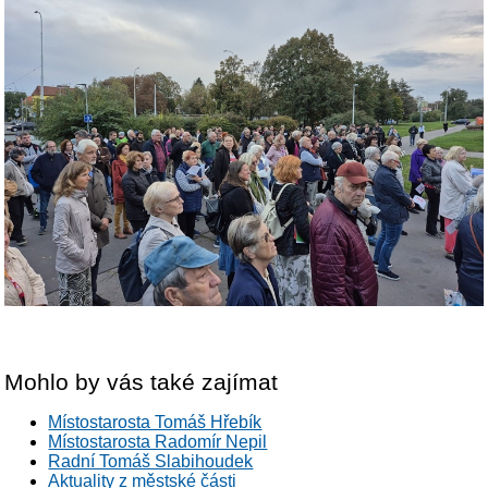
Mohlo by vás také zajímat
Místostarosta Tomáš Hřebík
Místostarosta Radomír Nepil
Radní Tomáš Slabihoudek
Aktuality z městské části