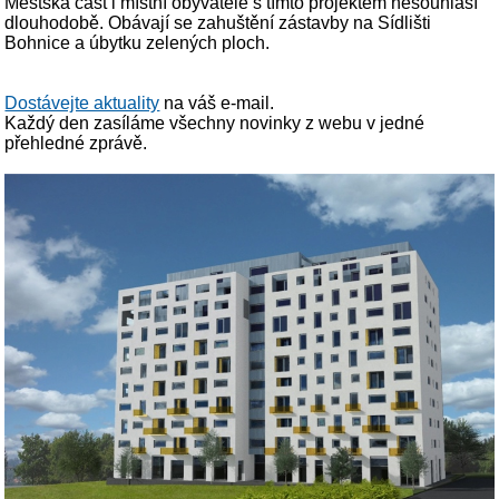
Městská část i místní obyvatelé s tímto projektem nesouhlasí
dlouhodobě. Obávají se zahuštění zástavby na Sídlišti
Bohnice a úbytku zelených ploch.
Dostávejte aktuality
na váš e-mail.
Každý den zasíláme všechny novinky z webu v jedné
přehledné zprávě.