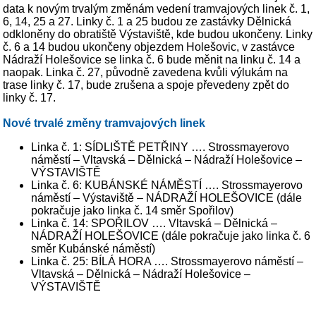
data k novým trvalým změnám vedení tramvajových linek č. 1,
6, 14, 25 a 27. Linky č. 1 a 25 budou ze zastávky Dělnická
odkloněny do obratiště Výstaviště, kde budou ukončeny. Linky
č. 6 a 14 budou ukončeny objezdem Holešovic, v zastávce
Nádraží Holešovice se linka č. 6 bude měnit na linku č. 14 a
naopak. Linka č. 27, původně zavedena kvůli výlukám na
trase linky č. 17, bude zrušena a spoje převedeny zpět do
linky č. 17.
Nové trvalé změny tramvajových linek
Linka č. 1: SÍDLIŠTĚ PETŘINY …. Strossmayerovo
náměstí – Vltavská – Dělnická – Nádraží Holešovice –
VÝSTAVIŠTĚ
Linka č. 6: KUBÁNSKÉ NÁMĚSTÍ …. Strossmayerovo
náměstí – Výstaviště – NÁDRAŽÍ HOLEŠOVICE (dále
pokračuje jako linka č. 14 směr Spořilov)
Linka č. 14: SPOŘILOV …. Vltavská – Dělnická –
NÁDRAŽÍ HOLEŠOVICE (dále pokračuje jako linka č. 6
směr Kubánské náměstí)
Linka č. 25: BÍLÁ HORA …. Strossmayerovo náměstí –
Vltavská – Dělnická – Nádraží Holešovice –
VÝSTAVIŠTĚ