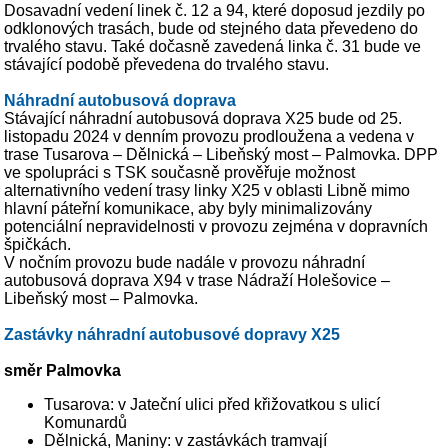
Dosavadní vedení linek č. 12 a 94, které doposud jezdily po
odklonových trasách, bude od stejného data převedeno do
trvalého stavu. Také dočasně zavedená linka č. 31 bude ve
stávající podobě převedena do trvalého stavu.
Náhradní autobusová doprava
Stávající náhradní autobusová doprava X25 bude od 25.
listopadu 2024 v denním provozu prodloužena a vedena v
trase Tusarova – Dělnická – Libeňský most – Palmovka. DPP
ve spolupráci s TSK současně prověřuje možnost
alternativního vedení trasy linky X25 v oblasti Libně mimo
hlavní páteřní komunikace, aby byly minimalizovány
potenciální nepravidelnosti v provozu zejména v dopravních
špičkách.
V nočním provozu bude nadále v provozu náhradní
autobusová doprava X94 v trase Nádraží Holešovice –
Libeňský most – Palmovka.
Zastávky náhradní autobusové dopravy X25
směr Palmovka
Tusarova: v Jateční ulici před křižovatkou s ulicí
Komunardů
Dělnická, Maniny: v zastávkách tramvají