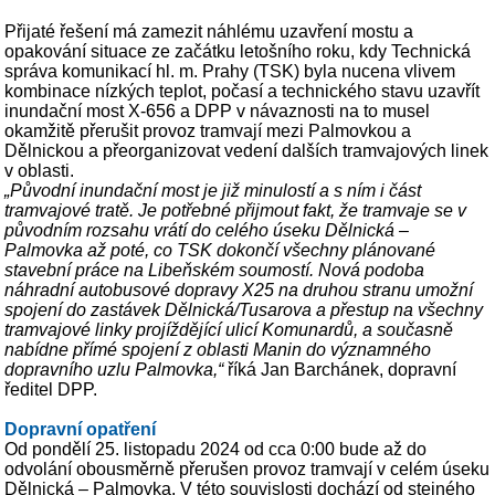
Přijaté řešení má zamezit náhlému uzavření mostu a
opakování situace ze začátku letošního roku, kdy Technická
správa komunikací hl. m. Prahy (TSK) byla nucena vlivem
kombinace nízkých teplot, počasí a technického stavu uzavřít
inundační most X-656 a DPP v návaznosti na to musel
okamžitě přerušit provoz tramvají mezi Palmovkou a
Dělnickou a přeorganizovat vedení dalších tramvajových linek
v oblasti.
„Původní inundační most je již minulostí a s ním i část
tramvajové tratě. Je potřebné přijmout fakt, že tramvaje se v
původním rozsahu vrátí do celého úseku Dělnická –
Palmovka až poté, co TSK dokončí všechny plánované
stavební práce na Libeňském soumostí. Nová podoba
náhradní autobusové dopravy X25 na druhou stranu umožní
spojení do zastávek Dělnická/Tusarova a přestup na všechny
tramvajové linky projíždějící ulicí Komunardů, a současně
nabídne přímé spojení z oblasti Manin do významného
dopravního uzlu Palmovka,“
říká Jan Barchánek, dopravní
ředitel DPP.
Dopravní opatření
Od pondělí 25. listopadu 2024 od cca 0:00 bude až do
odvolání obousměrně přerušen provoz tramvají v celém úseku
Dělnická – Palmovka. V této souvislosti dochází od stejného