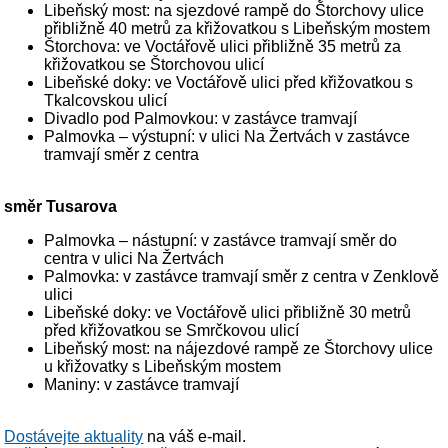
Libeňský most: na sjezdové rampě do Štorchovy ulice
přibližně 40 metrů za křižovatkou s Libeňským mostem
Štorchova: ve Voctářově ulici přibližně 35 metrů za
křižovatkou se Štorchovou ulicí
Libeňské doky: ve Voctářově ulici před křižovatkou s
Tkalcovskou ulicí
Divadlo pod Palmovkou: v zastávce tramvají
Palmovka – výstupní: v ulici Na Žertvách v zastávce
tramvají směr z centra
směr Tusarova
Palmovka – nástupní: v zastávce tramvají směr do
centra v ulici Na Žertvách
Palmovka: v zastávce tramvají směr z centra v Zenklově
ulici
Libeňské doky: ve Voctářově ulici přibližně 30 metrů
před křižovatkou se Smrčkovou ulicí
Libeňský most: na nájezdové rampě ze Štorchovy ulice
u křižovatky s Libeňským mostem
Maniny: v zastávce tramvají
Dostávejte aktuality
na váš e-mail.