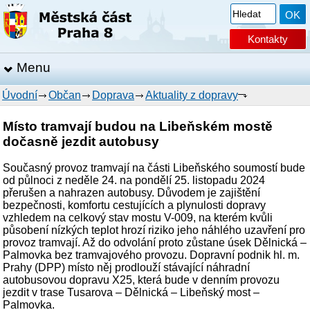
Kontakty
Menu
Úvodní
Občan
Doprava
Aktuality z dopravy
Místo tramvají budou na Libeňském mostě
dočasně jezdit autobusy
Současný provoz tramvají na části Libeňského soumostí bude
od půlnoci z neděle 24. na pondělí 25. listopadu 2024
přerušen a nahrazen autobusy. Důvodem je zajištění
bezpečnosti, komfortu cestujících a plynulosti dopravy
vzhledem na celkový stav mostu V-009, na kterém kvůli
působení nízkých teplot hrozí riziko jeho náhlého uzavření pro
provoz tramvají. Až do odvolání proto zůstane úsek Dělnická –
Palmovka bez tramvajového provozu. Dopravní podnik hl. m.
Prahy (DPP) místo něj prodlouží stávající náhradní
autobusovou dopravu X25, která bude v denním provozu
jezdit v trase Tusarova – Dělnická – Libeňský most –
Palmovka.