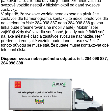
parkování atp. Z tohoto důvodu je nutné zkontrolovat, zda
svozové vozidlo nestojí v blízkém okolí od dané svozové
zastávky.
V případě, že svozové vozidlo nenaleznete na příslušné
zastávce dle harmonogramu, kontaktujte řidiče tohoto vozidla
na telefonním čísle 284 098 887 nebo 284 098 888 (pevná
linka bude přesměrována na mobil v autě). Mobilní sběr
zajišťují vždy dvě vozidla současně, je tedy nutné řidiči sdělit
na jaké městské části a zastávce svozu se nacházíte. Není
předem určeno, jaké vozidlo bude danou trasu svážet. Z
tohoto důvodu se může stát, že budete muset kontaktovat obě
telefonní čísla.
Dispečer svozu nebezpečného odpadu: tel.: 284 098 887,
284 098 888