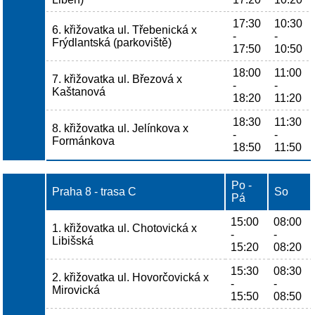
17:30
10:30
6. křižovatka ul. Třebenická x
-
-
Frýdlantská (parkoviště)
17:50
10:50
18:00
11:00
7. křižovatka ul. Březová x
-
-
Kaštanová
18:20
11:20
18:30
11:30
8. křižovatka ul. Jelínkova x
-
-
Formánkova
18:50
11:50
Po -
Praha 8 - trasa C
So
Pá
15:00
08:00
1. křižovatka ul. Chotovická x
-
-
Libišská
15:20
08:20
15:30
08:30
2. křižovatka ul. Hovorčovická x
-
-
Mirovická
15:50
08:50