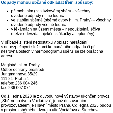
Odpady mohou občané odkládat třemi způsoby:
při mobilním (zastávkovém) sběru – všechny
uvedené odpady mimo lednic
ve stabilní sběrně (sběrné dvory hl. m. Prahy) – všechny
uvedené odpady včetně lednic
v lékárnách na území města – nepoužitelná léčiva
(nelze odevzdat injekční stříkačky a teploměry)
V případě zjištění nedostatku v oblasti nakládání
s nebezpečnými složkami komunálního odpadu či při
nesrovnalostech v harmonogramu sběru se lze obrátit na
adresu:
Magistrát hl. m. Prahy
Odbor ochrany prostředí
Jungmannova 35/29
111 21 Praha 1
telefon: 236 004 246
fax: 236 007 074
Od 1. ledna 2023 je z důvodu nové výstavby ukončen provoz
„Sběrného dvora Voctářova“, jehož dosavadním
provozovatelem je Hlavní město Praha. Od ledna 2023 budou
v prostoru sběrného dvora u ulic Voctářova a Štorchova