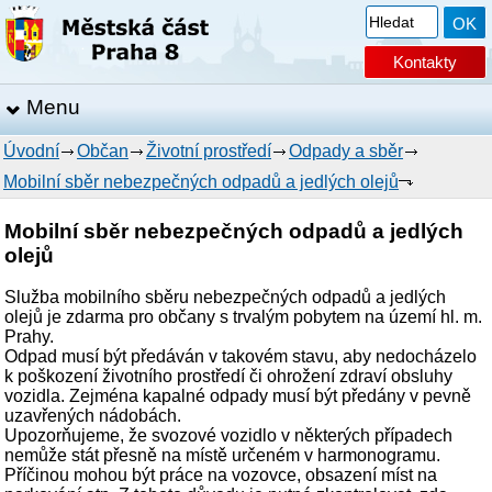
Kontakty
Menu
Úvodní
Občan
Životní prostředí
Odpady a sběr
Mobilní sběr nebezpečných odpadů a jedlých olejů
Mobilní sběr nebezpečných odpadů a jedlých
olejů
Služba mobilního sběru nebezpečných odpadů a jedlých
olejů je zdarma pro občany s trvalým pobytem na území hl. m.
Prahy.
Odpad musí být předáván v takovém stavu, aby nedocházelo
k poškození životního prostředí či ohrožení zdraví obsluhy
vozidla. Zejména kapalné odpady musí být předány v pevně
uzavřených nádobách.
Upozorňujeme, že svozové vozidlo v některých případech
nemůže stát přesně na místě určeném v harmonogramu.
Příčinou mohou být práce na vozovce, obsazení míst na