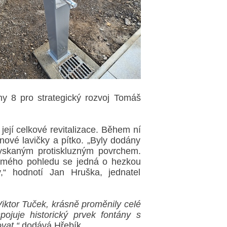
hy 8 pro strategický rozvoj Tomáš
ejí celkové revitalizace. Během ní
nové lavičky a pítko. „Byly dodány
yskaným protiskluzným povrchem.
 Z mého pohledu se jedná o hezkou
ny,“ hodnotí Jan Hruška, jednatel
Viktor Tuček, krásně proměnily celé
ojuje historický prvek fontány s
vat,“
dodává Hřebík.