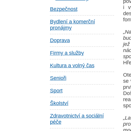
pov
i 
Bezpečnost
des
fon
Bydlení a komerční
pronájmy
„Na
bud
Doprava
je
ná
Firmy a služby
spo
Hře
Kultura a volný čas
Ote
Senioři
se 
prv
Sport
Doš
rea
Školství
spo
Zdravotnictví a sociální
„La
péče
pro
mod