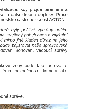
italizace, kdy projde terénními a
še a další drobné doplňky. Práce
 městské části společnost ACTON.
které byly pečlivě vybrány naším
ta, zvýšený pohyb osob a zajištění
yl mimo jiné kladen důraz na jeho
u bude zajišťovat naše správcovská
dovan Borlovan, vedoucí správy
nkové zóny bude také usilovat o
ístěním bezpečnostní kamery jako
edné zprávě.