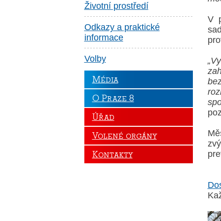
Životní prostředí
V p
Odkazy a praktické
sad
informace
pro
Volby
„Vy
zah
Média
bez
roz
O Praze 8
spo
poz
Úřad
Měs
Volené orgány
zvý
pre
Kontakty
Dos
Kaž