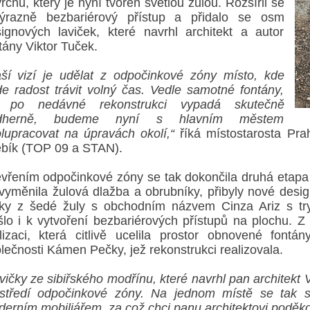
rchu, který je nyní tvořen světlou žulou. Rozšířil se
výrazně bezbariérový přístup a přidalo se osm
ignových laviček, které navrhl architekt a autor
tány Viktor Tuček.
ší vizí je udělat z odpočinkové zóny místo, kde
e radost trávit volný čas. Vedle samotné fontány,
ž po nedávné rekonstrukci vypadá skutečně
dherně, budeme nyní s hlavním městem
lupracovat na úpravách okolí,“
říká místostarosta Pra
bík (TOP 09 a STAN).
vřením odpočinkové zóny se tak dokončila druhá etapa j
vyměnila žulová dlažba a obrubníky, přibyly nové desig
ky z šedé žuly s obchodním názvem Cinza Ariz s tr
lo i k vytvoření bezbariérových přístupů na plochu.
lizaci, která citlivě ucelila prostor obnovené fontá
lečnosti Kámen Pečky, jež rekonstrukci realizovala.
vičky ze sibiřského modřínu, které navrhl pan architekt 
středí odpočinkové zóny. Na jednom místě se tak sp
erním mobiliářem, za což chci panu architektovi poděko