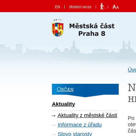
Skočit na obsah
EN
Mobilní verze
Úv
N
Občan
h
Aktuality
Aktuality z městské části
Po 
ote
Informace z úřadu
čá
Slovo starosty