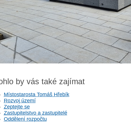
hlo by vás také zajímat
Místostarosta Tomáš Hřebík
Rozvoj území
Zeptejte se
Zastupitelstvo a zastupitelé
Oddělení rozpočtu