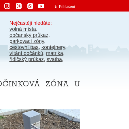
Přihlášení
Nejčastěji hledáte:
volná místa
,
občanský průkaz
,
parkovací zóny
,
cestovní pas
,
kontejnery
,
vítání občánků
,
matrika
,
řidičský průkaz
,
svatba
,
očinková zóna u