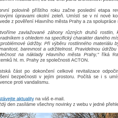
rvní polovině příštího roku začne poslední etapa rev
ovými úpravami okolní zeleň. Umístí se v ní nové ko
vede z pověření Hlavního města Prahy a za spolupráce
tvoříme zavlažované záhony různých druhů rostlin, 
radníkem s ohledem na specifický charakter daného mís
problémové údržby. Při výběru rostlinného materiálu b
manitost, barevnost a udržitelnost. Pravidelnou údržb
lečnost na náklady Hlavního města Prahy,"
říká Ra
emků hl. m. Prahy ze společnosti ACTON.
tská část po dokončení celkové revitalizace odpoči
šení bezpečnosti v jejím prostoru. Počítá se i s um
vence proti vandalismu.
távejte aktuality
na váš e-mail.
dý den zasíláme všechny novinky z webu v jedné přehl