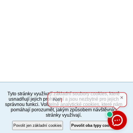
Tyto stránky využívají základní soubory cookies, které
PC verze
ENG
usnadňují jejich prohlížení a jsou nezbytné pro jejich
správnou funkci. Volitelně analytické cookies, které nám
pomáhají porozumět, jakým způsobem návštěvníci
Povinné a praktické informace
stránky využívají.
© 2012–2019 MČ Praha 8
Povolit jen základní cookies
Povolit oba typy cookies