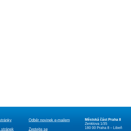
Městská část Praha 8
stránky
Odběr novinek e-mailem
Zenklova 1/35
180 00 Praha 8 – Libeň
 stránek
Zeptejte se