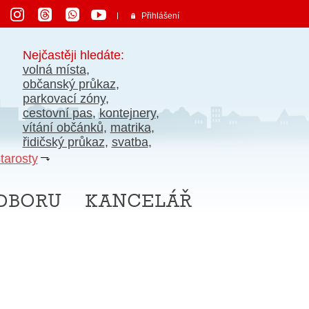
Přihlášení
Nejčastěji hledáte:
volná místa
,
občanský průkaz
,
parkovací zóny
,
cestovní pas
,
kontejnery
,
vítání občánků
,
matrika
,
řidičský průkaz
,
svatba
,
tarosty
dboru kancelář