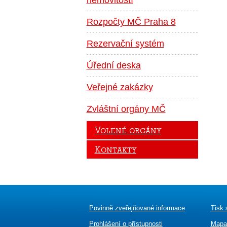
nemovitostí
Rozpočty MČ Praha 8
Rezervační systém
Úřední deska
Veřejné zakázky
Zvláštní orgány MČ
Volené orgány
Kontakty
Povinně zveřejňované informace
Tisk 
Prohlášení o přístupnosti
Mapa