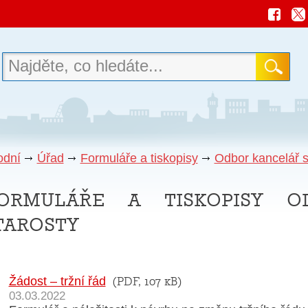
odní
Úřad
Formuláře a tiskopisy
Odbor kancelář s
ormuláře a tiskopisy o
tarosty
Žádost – tržní řád
(PDF, 107 kB)
03.03.2022