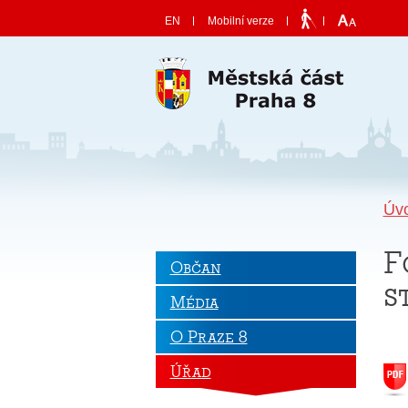
Skočit na obsah
EN
Mobilní verze
Úv
F
Občan
s
Média
O Praze 8
Úřad