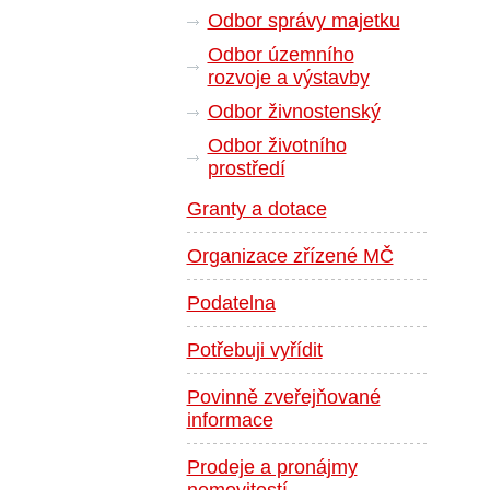
Odbor správy majetku
Odbor územního
rozvoje a výstavby
Odbor živnostenský
Odbor životního
prostředí
Granty a dotace
Organizace zřízené MČ
Podatelna
Potřebuji vyřídit
Povinně zveřejňované
informace
Prodeje a pronájmy