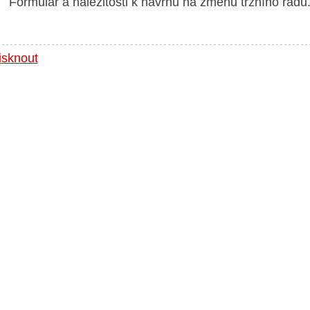
Formulář a náležitosti k návrhu na změnu tržního řádu
isknout