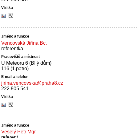
Vencovská Jiřina Bc.
referentka
U Meteoru 6 (Bílý dům)
116 (1.patro)
jirina.vencovska@praha8.cz
222 805 541
Veselý Petr Mgr.
referent