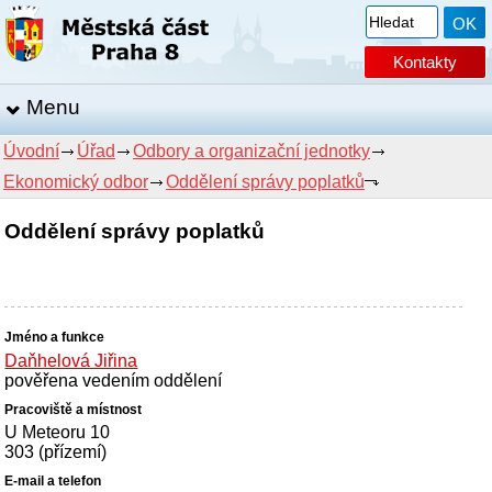
Kontakty
Menu
Úvodní
Úřad
Odbory a organizační jednotky
Ekonomický odbor
Oddělení správy poplatků
Oddělení správy poplatků
Daňhelová Jiřina
pověřena vedením oddělení
U Meteoru 10
303 (přízemí)