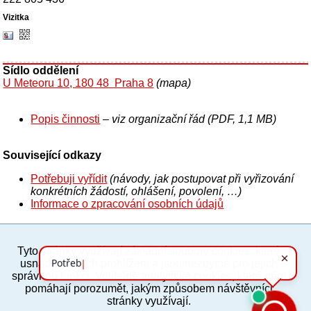
Sídlo oddělení
U Meteoru 10, 180 48 Praha 8
(mapa)
Popis činnosti
– viz organizační řád (PDF, 1,1 MB)
Související odkazy
Potřebuji vyřídit
(návody, jak postupovat při vyřizování
konkrétních žádostí, ohlášení, povolení, …)
Informace o zpracování osobních údajů
Tyto stránky využívají základní soubory cookies, které
PC verze
ENG
usnadňují jejich prohlížení a jsou nezbytné pro jejich
správnou funkci. Volitelně analytické cookies, které nám
pomáhají porozumět, jakým způsobem návštěvníci
Povinné a praktické informace
stránky využívají.