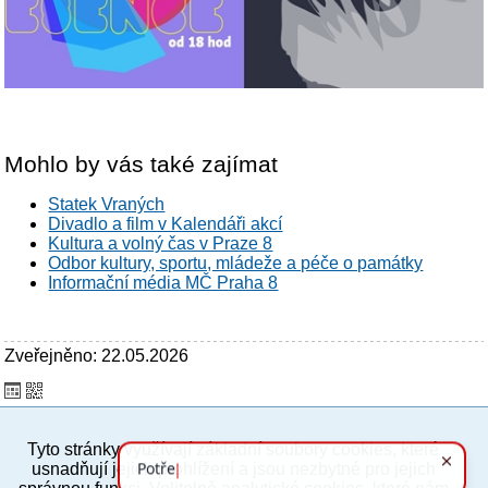
Mohlo by vás také zajímat
Statek Vraných
Divadlo a film v Kalendáři akcí
Kultura a volný čas v Praze 8
Odbor kultury, sportu, mládeže a péče o památky
Informační média MČ Praha 8
Zveřejněno: 22.05.2026
Tyto stránky využívají základní soubory cookies, které
PC verze
ENG
usnadňují jejich prohlížení a jsou nezbytné pro jejich