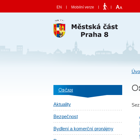
Skočit na obsah
EN
Mobilní verze
Úvo
O
Občan
Aktuality
Sezn
Bezpečnost
Bydlení a komerční pronájmy