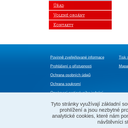
Úřad
Volené orgány
Kontakty
Povinně zveřejňované informace
Tisk 
Prohlášení o přístupnosti
Mapa
Ochrana osobních údajů
Ochrana soukromí
Oznámení
protiprávního jednání
Tyto stránky využívají základní so
prohlížení a jsou nezbytné pro
analytické cookies, které nám 
© 2012–2024
MČ Praha 8
Powered by
PUBLI
návštěvníci s