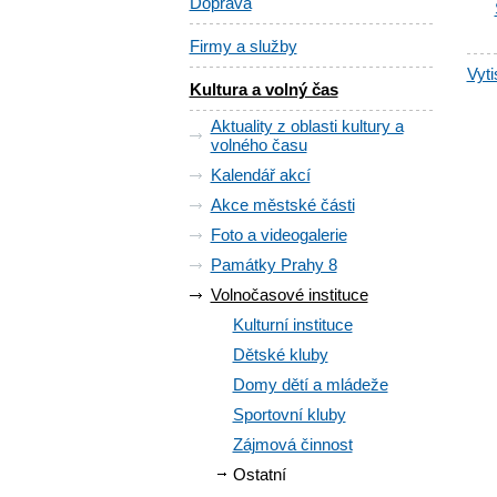
Doprava
Firmy a služby
Vyti
Kultura a volný čas
Aktuality z oblasti kultury a
volného času
Kalendář akcí
Akce městské části
Foto a videogalerie
Památky Prahy 8
Volnočasové instituce
Kulturní instituce
Dětské kluby
Domy dětí a mládeže
Sportovní kluby
Zájmová činnost
Ostatní