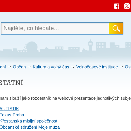
dní
Občan
Kultura a volný čas
Volnočasové instituce
Ost
statní
am slouží jako rozcestník na webové prezentace jednotlivých subje
AUTISTIK
Fokus Praha
Křesťanská misijní společnost
Občanské sdružení Moje múza