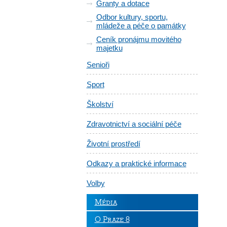
Granty a dotace
Odbor kultury, sportu,
mládeže a péče o památky
Ceník pronájmu movitého
majetku
Senioři
Sport
Školství
Zdravotnictví a sociální péče
Životní prostředí
Odkazy a praktické informace
Volby
Média
O Praze 8