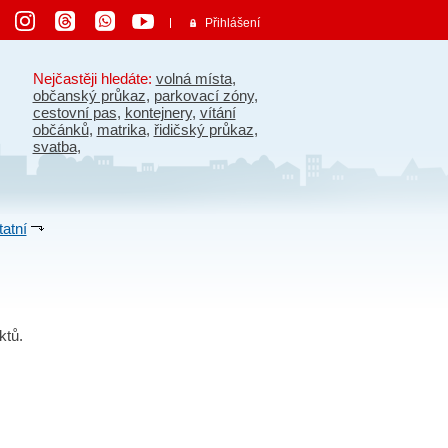
Přihlášení
Nejčastěji hledáte:
volná místa
,
občanský průkaz
,
parkovací zóny
,
cestovní pas
,
kontejnery
,
vítání
občánků
,
matrika
,
řidičský průkaz
,
svatba
,
atní
ktů.