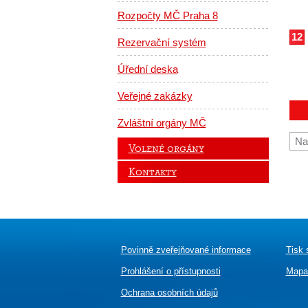
Rozpočty MČ Praha 8
12
Rezervační systém
Úřední deska
Veřejné zakázky
Zvláštní orgány MČ
Na
Volené orgány
Kontakty
Povinně zveřejňované informace
Tisk 
Prohlášení o přístupnosti
Mapa
Ochrana osobních údajů