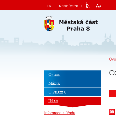
Skočit na obsah
EN
Mobilní verze
Úvo
O
Občan
Média
O Praze 8
Úřad
09
Informace z úřadu