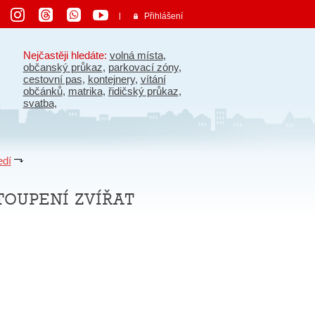
Přihlášení
Nejčastěji hledáte:
volná místa
,
občanský průkaz
,
parkovací zóny
,
cestovní pas
,
kontejnery
,
vítání
občánků
,
matrika
,
řidičský průkaz
,
svatba
,
edí
oupení zvířat