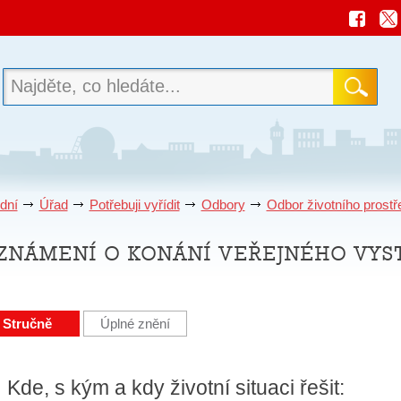
dní
Úřad
Potřebuji vyřídit
Odbory
Odbor životního prostř
známení o konání veřejného vyst
Stručně
Úplné znění
Kde, s kým a kdy životní situaci řešit: