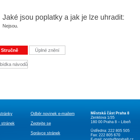
Jaké jsou poplatky a jak je lze uhradit:
Nejsou.
Stručně
Úplné znění
bídka návodů
Městská část Praha 8
stránky
Odběr novinek e-mailem
Zenklova 1/35
180 00 Praha 8 – Libeň
 stránek
Zeptejte se
Ústředna: 222 805 505
Správce stránek
Fax: 222 805 670
E-mail:
posta@praha8.cz