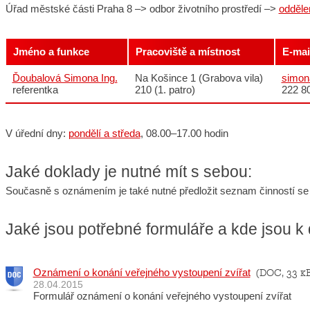
Úřad městské části Praha 8 –> odbor životního prostředí –>
odděle
Jméno a funkce
Pracoviště a místnost
E-mail
Ďoubalová Simona Ing.
Na Košince 1 (Grabova vila)
simon
referentka
210 (1. patro)
222 8
V úřední dny:
pondělí a středa
, 08.00–17.00 hodin
Jaké doklady je nutné mít s sebou:
Současně s oznámením je také nutné předložit seznam činností se 
Jaké jsou potřebné formuláře a kde jsou k 
Oznámení o konání veřejného vystoupení zvířat
(DOC, 33 kB
28.04.2015
Formulář oznámení o konání veřejného vystoupení zvířat