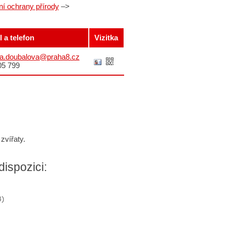
ní ochrany přírody
–>
 a telefon
Vizitka
a.doubalova@praha8.cz
05 799
zvířaty.
dispozici:
)