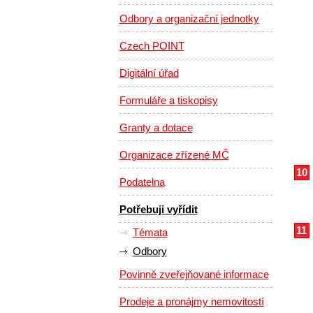
Odbory a organizační jednotky
Czech POINT
Digitální úřad
Formuláře a tiskopisy
Granty a dotace
Organizace zřízené MČ
10
Podatelna
Potřebuji vyřídit
11
Témata
Odbory
Povinně zveřejňované informace
Prodeje a pronájmy nemovitostí