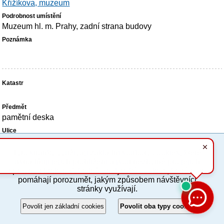
Křižíkova, muzeum
Muzeum hl. m. Prahy, zadní strana budovy
pamětní deska
Křižíkova 38, Thámova 11 - 13
Tyto stránky využívají základní soubory cookies, které
usnadňují jejich prohlížení a jsou nezbytné pro jejich
palác Karlín, Real Estate Karlín a.s., dříve budova ČKD,
správnou funkci. Volitelně analytické cookies, které nám
rohový dům
pomáhají porozumět, jakým způsobem návštěvníci
stránky využívají.
proti domu Křižíkova 77
Povolit jen základní cookies
Povolit oba typy cookies