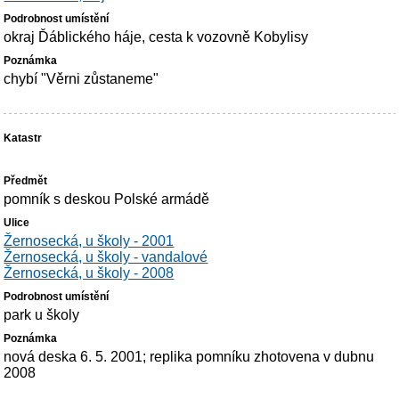
okraj Ďáblického háje, cesta k vozovně Kobylisy
chybí "Věrni zůstaneme"
pomník s deskou Polské armádě
Žernosecká, u školy - 2001
Žernosecká, u školy - vandalové
Žernosecká, u školy - 2008
park u školy
nová deska 6. 5. 2001; replika pomníku zhotovena v dubnu
2008