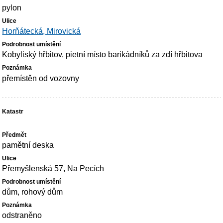
pylon
Horňátecká, Mirovická
Kobyliský hřbitov, pietní místo barikádníků za zdí hřbitova
přemístěn od vozovny
pamětní deska
Přemyšlenská 57, Na Pecích
dům, rohový dům
odstraněno