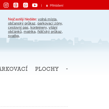
Přihlášení
Nejčastěji hledáte:
volná místa
,
občanský průkaz
,
parkovací zóny
,
cestovní pas
,
kontejnery
,
vítání
občánků
,
matrika
,
řidičský průkaz
,
svatba
,
rkovací plochy -