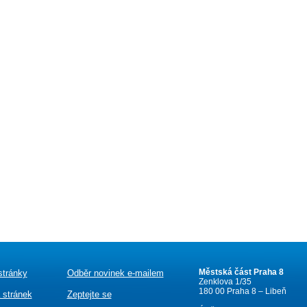
Městská část Praha 8
stránky
Odběr novinek e-mailem
Zenklova 1/35
180 00 Praha 8 – Libeň
 stránek
Zeptejte se