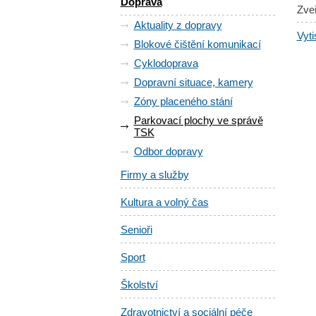
Doprava
Zve
Aktuality z dopravy
Vyti
Blokové čištění komunikací
Cyklodoprava
Dopravní situace, kamery
Zóny placeného stání
Parkovací plochy ve správě
TSK
Odbor dopravy
Firmy a služby
Kultura a volný čas
Senioři
Sport
Školství
Zdravotnictví a sociální péče