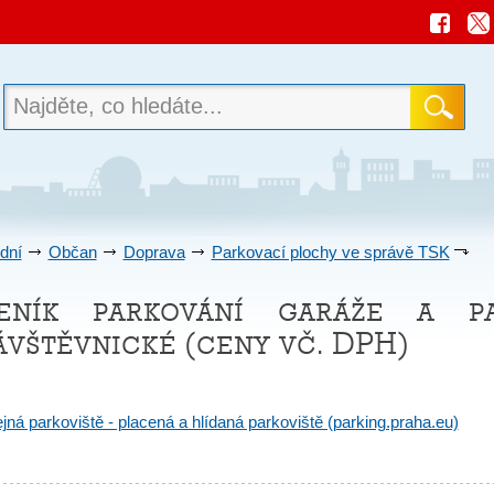
dní
Občan
Doprava
Parkovací plochy ve správě TSK
eník parkování garáže a pa
ávštěvnické (ceny vč. DPH)
jná parkoviště - placená a hlídaná parkoviště (parking.praha.eu)