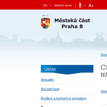
Skočit na obsah
EN
Mobilní verze
Úvo
C
Občan
n
Aktuality
Bezpečnost
Veře
Bydlení a komerční pronájmy