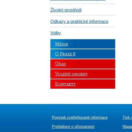
Životní prostředí
Odkazy a praktické informace
Volby
Média
O Praze 8
Úřad
Volené orgány
Kontakty
Povinně zveřejňované informace
Tisk 
Prohlášení o přístupnosti
Mapa