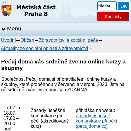
Kontakty
Menu
Úvodní
Občan
Zdravotnictví a sociální péče
Aktuality ze sociální oblasti a zdravotnictví
Pečuj doma vás srdečně zve na online kurzy a
skupiny
Společnost Pečuj doma si připravila letní online kurzy a
skupiny, které proběhnou v červenci a v srpnu 2023. Jste na
ně srdečně zváni, všechny jsou ZDARMA.
17.07. a
Zásady úspěšné
přihláška na webu:
18.07.
komunikace při
Zásady úspěšné
17.00 –
péči (akreditovaný
komunikace při péči
20.00
kurz)
(pecujdoma.cz)
hod.