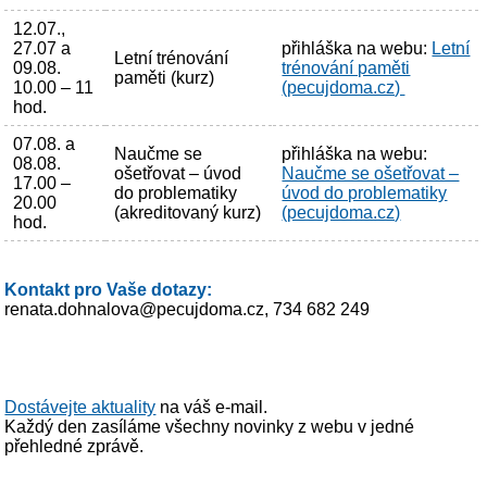
12.07.,
27.07 a
přihláška na webu:
Letní
Letní trénování
09.08.
trénování paměti
paměti (kurz)
10.00 – 11
(pecujdoma.cz)
hod.
07.08. a
Naučme se
přihláška na webu:
08.08.
ošetřovat – úvod
Naučme se ošetřovat –
17.00 –
do problematiky
úvod do problematiky
20.00
(akreditovaný kurz)
(pecujdoma.cz)
hod.
Kontakt pro Vaše dotazy:
renata.dohnalova@pecujdoma.cz, 734 682 249
Dostávejte aktuality
na váš e-mail.
Každý den zasíláme všechny novinky z webu v jedné
přehledné zprávě.