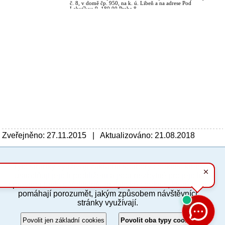
Zveřejněno: 27.11.2015 | Aktualizováno: 21.08.2018
Tyto stránky využívají základní soubory cookies, které
PC verze
ENG
usnadňují jejich prohlížení a jsou nezbytné pro jejich
správnou funkci. Volitelně analytické cookies, které nám
pomáhají porozumět, jakým způsobem návštěvníci
Povinné a praktické informace
stránky využívají.
© 2012–2019 MČ Praha 8
Povolit jen základní cookies
Povolit oba typy cookies