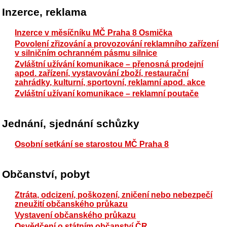
Inzerce, reklama
Inzerce v měsíčníku MČ Praha 8 Osmička
Povolení zřizování a provozování reklamního zařízení
v silničním ochranném pásmu silnice
Zvláštní užívání komunikace – přenosná prodejní
apod. zařízení, vystavování zboží, restaurační
zahrádky, kulturní, sportovní, reklamní apod. akce
Zvláštní užívaní komunikace – reklamní poutače
Jednání, sjednání schůzky
Osobní setkání se starostou MČ Praha 8
Občanství, pobyt
Ztráta, odcizení, poškození, zničení nebo nebezpečí
zneužití občanského průkazu
Vystavení občanského průkazu
Osvědčení o státním občanství ČR