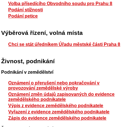
Volba přísedícího Obvodního soudu pro Prahu 8
Podání stížnosti
Podání petice
Výběrová řízení, volná místa
Chci se stát úředníkem Úřadu městské části Praha 8
Živnost, podnikání
Podnikání v zemědělství
Oznámení o přerušení nebo pokračování v
provozování zemědělské výroby
Oznámení změn údajů zapisovaných do evidence
zemědělského podnikatele
Výpis z evidence zemědělského podnikatele
Vyřazení z evidence zemědělského podnikatele
Zápis do evidence zemědělského podnikatele