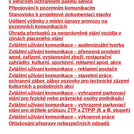
v silničním ochranném pásmu silnice
Připojování k pozemním komunikacím
Stanovisko k projektové dokumentaci stavby
Udělení výjimky z místní úpravy provozu na
pozemních komunikacích
Úhrada přestupků za neoprávněné stání vozidla v
zónách placeného stání
Zvláštní užívání komunikace – audiovizuální tvorba
Zvláštní užívání komunikace – přenosná prodejní
apod. zařízení, vystavování zboží, restaurační
zahrádky, kulturní, sportovní, reklamní apod. akce
Zvláštní užívaní komunikace – reklamní poutače
Zvláštní užívání komunikace – stavební práce,
ochranný zábor, zábor vozovky pro technické zázemí
kulturních a podobných akcí
Zvláštní užívání komunikace – vyhrazené parkovací
stání pro fyzické nebo právnické osoby podnikající
Zvláštní užívaní komunikace – vyhrazené parkovací
stání pro držitele průkazu ZTP a ZTP/P (II. a III. stupeň)
Zvláštní užívání komunikace – výkopové práce
Ohlašování přepravy nebezpečných odpadů