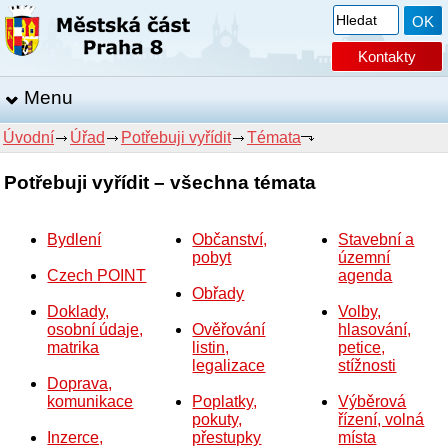
Kontakty
Menu
Úvodní
Úřad
Potřebuji vyřídit
Témata
Potřebuji vyřídit – všechna témata
Bydlení
Občanství,
Stavební a
pobyt
územní
Czech POINT
agenda
Obřady
Doklady,
Volby,
osobní údaje,
Ověřování
hlasování,
matrika
listin,
petice,
legalizace
stížnosti
Doprava,
komunikace
Poplatky,
Výběrová
pokuty,
řízení, volná
Inzerce,
přestupky
místa