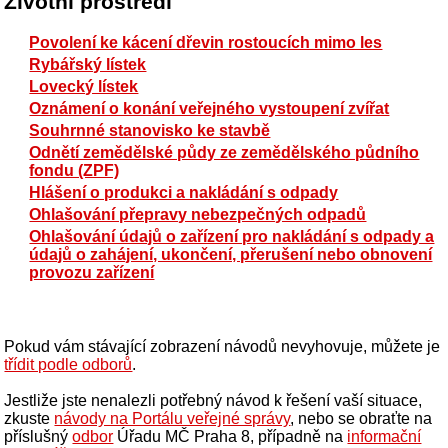
Životní prostředí
Povolení ke kácení dřevin rostoucích mimo les
Rybářský lístek
Lovecký lístek
Oznámení o konání veřejného vystoupení zvířat
Souhrnné stanovisko ke stavbě
Odnětí zemědělské půdy ze zemědělského půdního
fondu (ZPF)
Hlášení o produkci a nakládání s odpady
Ohlašování přepravy nebezpečných odpadů
Ohlašování údajů o zařízení pro nakládání s odpady a
údajů o zahájení, ukončení, přerušení nebo obnovení
provozu zařízení
Pokud vám stávající zobrazení návodů nevyhovuje, můžete je
třídit podle odborů
.
Jestliže jste nenalezli potřebný návod k řešení vaší situace,
zkuste
návody na Portálu veřejné správy
, nebo se obraťte na
příslušný
odbor
Úřadu MČ Praha 8, případně na
informační