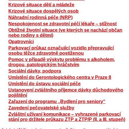
Krizové situace dětí a mládeže
Krizové situace dospělých osob
Náhradní rodinná péče (NRP)
Nespokojenost se zdravotní péčí lékaře – stížnost
Obtížné životní situace (ve kterých se nachází občan
nebo rodiny s dětmi)
Opatrovníci
Parkovací průkaz označující vozidlo přepravující
osobu těžce zdravotně postiženou
Pomoc v případě výskytu problému s alkoholem,
drogou, patologickým hráčstvím
Sociální dávky, podpora
Umístění do Gerontologického centra v Praze 8
Umístění do ústavu sociální péče
Ustanovení zvláštního příjemce dávky důchodového
pojištění
Zařazení do programu „Bydlení pro seniory“
Zavedení pečovatelské služby
Zvláštní užívaní komunikace – vyhrazené parkovací
stání pro držitele průkazu ZTP a ZTP/P (II. a III. stupeň)