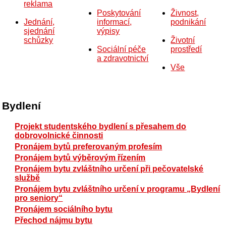
reklama
Poskytování
Živnost,
Jednání,
informací,
podnikání
sjednání
výpisy
schůzky
Životní
Sociální péče
prostředí
a zdravotnictví
Vše
Bydlení
Projekt studentského bydlení s přesahem do
dobrovolnické činnosti
Pronájem bytů preferovaným profesím
Pronájem bytů výběrovým řízením
Pronájem bytu zvláštního určení při pečovatelské
službě
Pronájem bytu zvláštního určení v programu „Bydlení
pro seniory“
Pronájem sociálního bytu
Přechod nájmu bytu