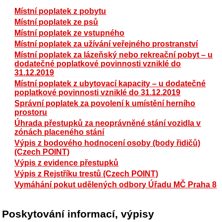
Místní poplatek z pobytu
Místní poplatek ze psů
Místní poplatek ze vstupného
Místní poplatek za užívání veřejného prostranství
Místní poplatek za lázeňský nebo rekreační pobyt – u
dodatečné poplatkové povinnosti vzniklé do
31.12.2019
Místní poplatek z ubytovací kapacity – u dodatečné
poplatkové povinnosti vzniklé do 31.12.2019
Správní poplatek za povolení k umístění herního
prostoru
Úhrada přestupků za neoprávněné stání vozidla v
zónách placeného stání
Výpis z bodového hodnocení osoby (body řidičů)
(Czech POINT)
Výpis z evidence přestupků
Výpis z Rejstříku trestů (Czech POINT)
Vymáhání pokut udělených odbory Úřadu MČ Praha 8
Poskytování informací, výpisy