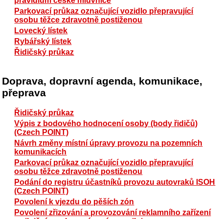
pravidlům české mluvnice
Parkovací průkaz označující vozidlo přepravující
osobu těžce zdravotně postiženou
Lovecký lístek
Rybářský lístek
Řidičský průkaz
Doprava, dopravní agenda, komunikace,
přeprava
Řidičský průkaz
Výpis z bodového hodnocení osoby (body řidičů)
(Czech POINT)
Návrh změny místní úpravy provozu na pozemních
komunikacích
Parkovací průkaz označující vozidlo přepravující
osobu těžce zdravotně postiženou
Podání do registru účastníků provozu autovraků ISOH
(Czech POINT)
Povolení k vjezdu do pěších zón
Povolení zřizování a provozování reklamního zařízení