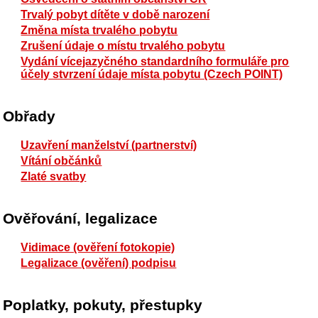
Trvalý pobyt dítěte v době narození
Změna místa trvalého pobytu
Zrušení údaje o místu trvalého pobytu
Vydání vícejazyčného standardního formuláře pro
účely stvrzení údaje místa pobytu (Czech POINT)
Obřady
Uzavření manželství (partnerství)
Vítání občánků
Zlaté svatby
Ověřování, legalizace
Vidimace (ověření fotokopie)
Legalizace (ověření) podpisu
Poplatky, pokuty, přestupky