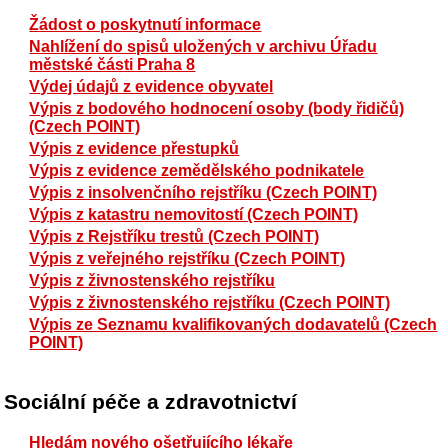
Žádost o poskytnutí informace
Nahlížení do spisů uložených v archivu Úřadu
městské části Praha 8
Výdej údajů z evidence obyvatel
Výpis z bodového hodnocení osoby (body řidičů)
(Czech POINT)
Výpis z evidence přestupků
Výpis z evidence zemědělského podnikatele
Výpis z insolvenčního rejstříku (Czech POINT)
Výpis z katastru nemovitostí (Czech POINT)
Výpis z Rejstříku trestů (Czech POINT)
Výpis z veřejného rejstříku (Czech POINT)
Výpis z živnostenského rejstříku
Výpis z živnostenského rejstříku (Czech POINT)
Výpis ze Seznamu kvalifikovaných dodavatelů (Czech
POINT)
Sociální péče a zdravotnictví
Hledám nového ošetřujícího lékaře