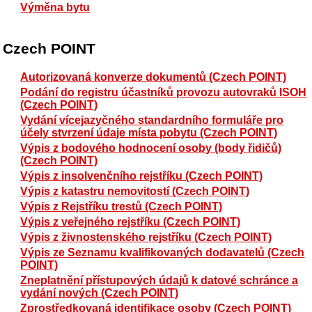
Výměna bytu
Czech POINT
Autorizovaná konverze dokumentů (Czech POINT)
Podání do registru účastníků provozu autovraků ISOH
(Czech POINT)
Vydání vícejazyčného standardního formuláře pro
účely stvrzení údaje místa pobytu (Czech POINT)
Výpis z bodového hodnocení osoby (body řidičů)
(Czech POINT)
Výpis z insolvenčního rejstříku (Czech POINT)
Výpis z katastru nemovitostí (Czech POINT)
Výpis z Rejstříku trestů (Czech POINT)
Výpis z veřejného rejstříku (Czech POINT)
Výpis z živnostenského rejstříku (Czech POINT)
Výpis ze Seznamu kvalifikovaných dodavatelů (Czech
POINT)
Zneplatnění přístupových údajů k datové schránce a
vydání nových (Czech POINT)
Zprostředkovaná identifikace osoby (Czech POINT)