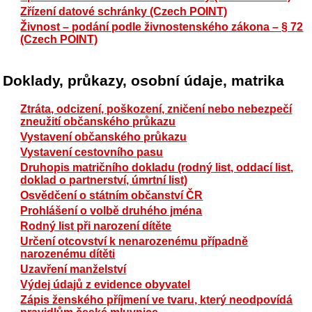
Zřízení datové schránky (Czech POINT)
Živnost – podání podle živnostenského zákona – § 72
(Czech POINT)
Doklady, průkazy, osobní údaje, matrika
Ztráta, odcizení, poškození, zničení nebo nebezpečí
zneužití občanského průkazu
Vystavení občanského průkazu
Vystavení cestovního pasu
Druhopis matričního dokladu (rodný list, oddací list,
doklad o partnerství, úmrtní list)
Osvědčení o státním občanství ČR
Prohlášení o volbě druhého jména
Rodný list při narození dítěte
Určení otcovství k nenarozenému případně
narozenému dítěti
Uzavření manželství
Výdej údajů z evidence obyvatel
Zápis ženského příjmení ve tvaru, který neodpovídá