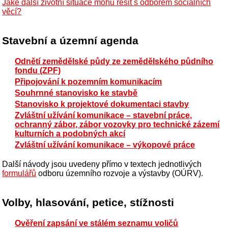
Jaké další životní situace mohu řešit s odborem sociálních
věcí?
Stavební a územní agenda
Odnětí zemědělské půdy ze zemědělského půdního
fondu (ZPF)
Připojování k pozemním komunikacím
Souhrnné stanovisko ke stavbě
Stanovisko k projektové dokumentaci stavby
Zvláštní užívání komunikace – stavební práce,
ochranný zábor, zábor vozovky pro technické zázemí
kulturních a podobných akcí
Zvláštní užívání komunikace – výkopové práce
Další návody jsou uvedeny přímo v textech jednotlivých
formulářů
odboru územního rozvoje a výstavby (OÚRV).
Volby, hlasování, petice, stížnosti
Ověření zapsání ve stálém seznamu voličů