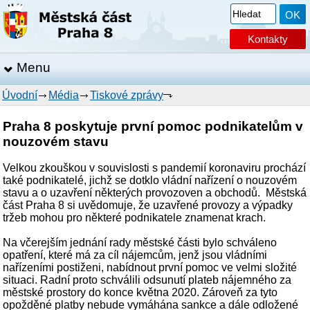
Kontakty
Menu
Úvodní
Média
Tiskové zprávy
Praha 8 poskytuje první pomoc podnikatelům v
nouzovém stavu
Velkou zkouškou v souvislosti s pandemií koronaviru prochází
také podnikatelé, jichž se dotklo vládní nařízení o nouzovém
stavu a o uzavření některých provozoven a obchodů. Městská
část Praha 8 si uvědomuje, že uzavřené provozy a výpadky
tržeb mohou pro některé podnikatele znamenat krach.
Na včerejším jednání rady městské části bylo schváleno
opatření, které má za cíl nájemcům, jenž jsou vládními
nařízeními postiženi, nabídnout první pomoc ve velmi složité
situaci. Radní proto schválili odsunutí plateb nájemného za
městské prostory do konce května 2020. Zároveň za tyto
opožděné platby nebude vymáhána sankce a dále odložené