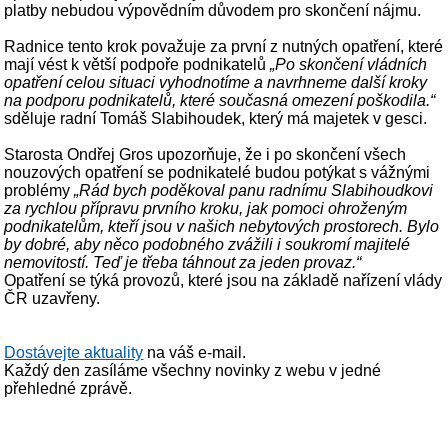
platby nebudou výpovědním důvodem pro skončení nájmu.
Radnice tento krok považuje za první z nutných opatření, které
mají vést k větší podpoře podnikatelů
„Po skončení vládních
opatření celou situaci vyhodnotíme a navrhneme další kroky
na podporu podnikatelů, které současná omezení poškodila.“
sděluje radní Tomáš Slabihoudek, který má majetek v gesci.
Starosta Ondřej Gros upozorňuje, že i po skončení všech
nouzových opatření se podnikatelé budou potýkat s vážnými
problémy
„Rád bych poděkoval panu radnímu Slabihoudkovi
za rychlou přípravu prvního kroku, jak pomoci ohroženým
podnikatelům, kteří jsou v našich nebytových prostorech. Bylo
by dobré, aby něco podobného zvážili i soukromí majitelé
nemovitostí. Teď je třeba táhnout za jeden provaz.“
Opatření se týká provozů, které jsou na základě nařízení vlády
ČR uzavřeny.
Dostávejte aktuality
na váš e-mail.
Každý den zasíláme všechny novinky z webu v jedné
přehledné zprávě.