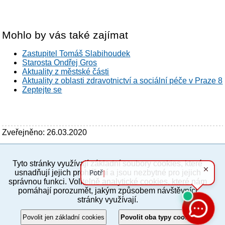
Mohlo by vás také zajímat
Zastupitel Tomáš Slabihoudek
Starosta Ondřej Gros
Aktuality z městské části
Aktuality z oblasti zdravotnictví a sociální péče v Praze 8
Zeptejte se
Zveřejněno: 26.03.2020
Tyto stránky využívají základní soubory cookies, které
PC verze
ENG
usnadňují jejich prohlížení a jsou nezbytné pro jejich
správnou funkci. Volitelně analytické cookies, které nám
pomáhají porozumět, jakým způsobem návštěvníci
Povinné a praktické informace
stránky využívají.
© 2012–2019 MČ Praha 8
Povolit jen základní cookies
Povolit oba typy cookies