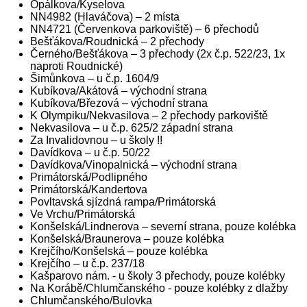
Opálkova/Kyselova
NN4982 (Hlaváčova) – 2 místa
NN4721 (Červenkova parkoviště) – 6 přechodů
Bešťákova/Roudnická – 2 přechody
Černého/Bešťákova – 3 přechody (2x č.p. 522/23, 1x
naproti Roudnické)
Šimůnkova – u č.p. 1604/9
Kubíkova/Akátová – východní strana
Kubíkova/Březová – východní strana
K Olympiku/Nekvasilova – 2 přechody parkoviště
Nekvasilova – u č.p. 625/2 západní strana
Za Invalidovnou – u školy !!
Davídkova – u č.p. 50/22
Davídkova/Vinopalnická – východní strana
Primátorská/Podlipného
Primátorská/Kandertova
Povltavská sjízdná rampa/Primátorská
Ve Vrchu/Primátorská
Konšelská/Lindnerova – severní strana, pouze kolébka
Konšelská/Braunerova – pouze kolébka
Krejčího/Konšelská – pouze kolébka
Krejčího – u č.p. 237/18
Kašparovo nám. - u školy 3 přechody, pouze kolébky
Na Korábě/Chlumčanského - pouze kolébky z dlažby
Chlumčanského/Bulovka