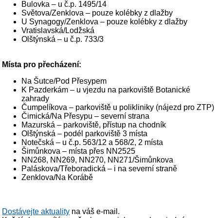
Bulovka – u č.p. 1495/14
Světova/Zenklova – pouze kolébky z dlažby
U Synagogy/Zenklova – pouze kolébky z dlažby
Vratislavská/Lodžská
Olštýnská – u č.p. 733/3
Místa pro přecházení:
Na Šutce/Pod Přesypem
K Pazderkám – u vjezdu na parkoviště Botanické
zahrady
Čumpelíkova – parkoviště u polikliniky (nájezd pro ZTP)
Čimická/Na Přesypu – severní strana
Mazurská – parkoviště, přístup na chodník
Olštýnská – podél parkoviště 3 místa
Notečská – u č.p. 563/12 a 568/2, 2 místa
Šimůnkova – místa přes NN2525
NN268, NN269, NN270, NN271/Šimůnkova
Paláskova/Třeboradická – i na severní straně
Zenklova/Na Korábě
Dostávejte aktuality
na váš e-mail.