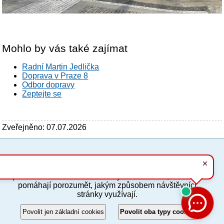
Mohlo by vás také zajímat
Radní Martin Jedlička
Doprava v Praze 8
Odbor dopravy
Zeptejte se
Zveřejněno: 07.07.2026
Tyto stránky využívají základní soubory cookies, které
PC verze
ENG
usnadňují jejich prohlížení a jsou nezbytné pro jejich
správnou funkci. Volitelně analytické cookies, které nám
pomáhají porozumět, jakým způsobem návštěvníci
Povinné a praktické informace
stránky využívají.
© 2012–2019 MČ Praha 8
Povolit jen základní cookies
Povolit oba typy cookies