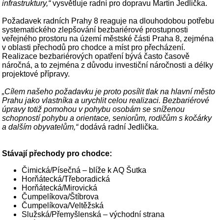
infrastruktury,“
vysvětluje radní pro dopravu Martin Jedlička.
Požadavek radních Prahy 8 reaguje na dlouhodobou potřebu
systematického zlepšování bezbariérové prostupnosti
veřejného prostoru na území městské části Praha 8, zejména
v oblasti přechodů pro chodce a míst pro přecházení.
Realizace bezbariérových opatření bývá často časově
náročná, a to zejména z důvodu investiční náročnosti a délky
projektové přípravy.
„Cílem našeho požadavku je proto posílit tlak na hlavní město
Prahu jako vlastníka a urychlit celou realizaci. Bezbariérové
úpravy totiž pomohou v pohybu osobám se sníženou
schopností pohybu a orientace, seniorům, rodičům s kočárky
a dalším obyvatelům,“
dodává radní Jedlička.
Stávají přechody pro chodce:
Čimická/Písečná – blíže k AQ Šutka
Horňátecká/Třeboradická
Horňátecká/Mirovická
Čumpelíkova/Štíbrova
Čumpelíkova/Veltěžská
Služská/Přemyšlenská – východní strana