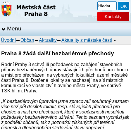
Kontakty
Menu
Úvodní
Občan
Aktuality
Aktuality z městské části
Praha 8 žádá další bezbariérové přechody
Radní Prahy 8 schválili požadavek na zahájení stavebních
příprav bezbariérových úprav stávajících přechodů pro chodce
a míst pro přecházení na vybraných lokalitách území městské
části Praha 8. Dotčené lokality se nacházejí na síti místních
komunikací ve vlastnictví hlavního města Prahy, ve správě
TSK hl. m. Prahy.
„K bezbariérovým úpravám jsme zpracovali souhrnný seznam
více než pět desítek lokalit, resp. stávajících přechodů pro
chodce a míst pro přecházení, které v současnosti nesplňují
požadavky bezbariérového užívání. Tento seznam vychází jak
z podnětů občanů, tak z poznatků získaných při terénní
činnosti a dlouhodobém sledování stavu dopravní