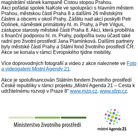
magistrátní stánek kampaně Čistou stopou Prahou.
Akci pořádal spolek NaKole ve spolupráci s hlavním městem
Prahou, městskou částí Praha 8 a dalšími 26 městskými
částmi a obcemi v okolí Prahy. Záštitu nad akcí poskytli Petr
Dolínek, náměstek primátorky hl. m. Prahy, a Petr Vilgus,
zástupce starosty městské části Praha 8. Akci, která proběhla
s finanční podporou hl. m. Prahy, podpořila svou účastí také
radní pro životní prostředí Jana Plamínková. Dalšími partnery
byly městské částí Prahy a Státní fond životního prostředí ČR.
Akce se konala v rámci Evropského týdne mobility.
Více doprovodných fotografií a video z akce naleznete ve
Foto
a videogalerii Mistní Agendy 21
.
Akce je spolufinancován Státním fondem životního prostředí
České republiky v rámci projektu „Místní Agenda 21 – Cesta k
udržitelnému rozvoji v Praze 8“
www.mzp.cz
,
www.sfzp.cz
.