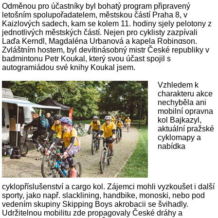
Odměnou pro účastníky byl bohatý program připravený
letošním spolupořadatelem, městskou částí Praha 8, v
Kaizlových sadech, kam se kolem 11. hodiny sjely pelotony z
jednotlivých městských částí. Nejen pro cyklisty zazpívali
Laďa Kerndl, Magdaléna Urbanová a kapela Robinαson.
Zvláštním hostem, byl devítinásobný mistr České republiky v
badmintonu Petr Koukal, který svou účast spojil s
autogramiádou své knihy Koukal jsem.
Vzhledem k
charakteru akce
nechyběla ani
mobilní opravna
kol Bajkazyl,
aktuální pražské
cyklomapy a
nabídka
cyklopříslušenství a cargo kol. Zájemci mohli vyzkoušet i další
sporty, jako např. slacklining, handbike, monoski, nebo pod
vedením skupiny Skipping Boys akrobacii se švihadly.
Udržitelnou mobilitu zde propagovaly České dráhy a