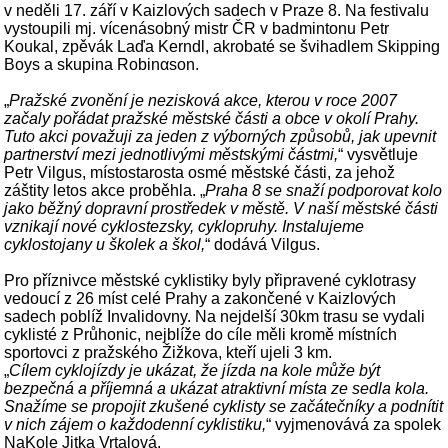
v neděli 17. září v Kaizlových sadech v Praze 8. Na festivalu
vystoupili mj. vícenásobný mistr ČR v badmintonu Petr
Koukal, zpěvák Laďa Kerndl, akrobaté se švihadlem Skipping
Boys a skupina Robinαson.
„
Pražské zvonění je nezisková akce, kterou v roce 2007
začaly pořádat pražské městské části a obce v okolí Prahy.
Tuto akci považuji za jeden z výborných způsobů, jak upevnit
partnerství mezi jednotlivými městskými částmi,
“ vysvětluje
Petr Vilgus, místostarosta osmé městské části, za jehož
záštity letos akce proběhla. „
Praha 8 se snaží podporovat kolo
jako běžný dopravní prostředek v městě. V naší městské části
vznikají nové cyklostezsky, cyklopruhy. Instalujeme
cyklostojany u školek a škol,
“ dodává Vilgus.
Pro příznivce městské cyklistiky byly připravené cyklotrasy
vedoucí z 26 míst celé Prahy a zakončené v Kaizlových
sadech poblíž Invalidovny. Na nejdelší 30km trasu se vydali
cyklisté z Průhonic, nejblíže do cíle měli kromě místních
sportovci z pražského Žižkova, kteří ujeli 3 km.
„
Cílem cyklojízdy je ukázat, že jízda na kole může být
bezpečná a příjemná a ukázat atraktivní místa ze sedla kola.
Snažíme se propojit zkušené cyklisty se začátečníky a podnítit
v nich zájem o každodenní cyklistiku,
“ vyjmenovává za spolek
NaKole Jitka Vrtalová.