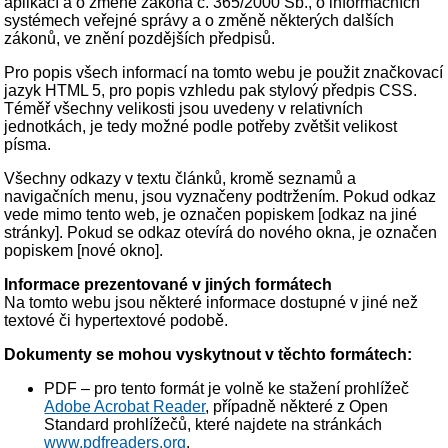
aplikací a o změně zákona č. 365/2000 Sb., o informačních
systémech veřejné správy a o změně některých dalších
zákonů, ve znění pozdějších předpisů.
Pro popis všech informací na tomto webu je použit značkovací
jazyk HTML 5, pro popis vzhledu pak stylový předpis CSS.
Téměř všechny velikosti jsou uvedeny v relativních
jednotkách, je tedy možné podle potřeby zvětšit velikost
písma.
Všechny odkazy v textu článků, kromě seznamů a
navigačních menu, jsou vyznačeny podtržením. Pokud odkaz
vede mimo tento web, je označen popiskem [odkaz na jiné
stránky]. Pokud se odkaz otevírá do nového okna, je označen
popiskem [nové okno].
Informace prezentované v jiných formátech
Na tomto webu jsou některé informace dostupné v jiné než
textové či hypertextové podobě.
Dokumenty se mohou vyskytnout v těchto formátech:
PDF – pro tento formát je volně ke stažení prohlížeč
Adobe Acrobat Reader
, případně některé z Open
Standard prohlížečů, které najdete na stránkách
www.pdfreaders.org
.