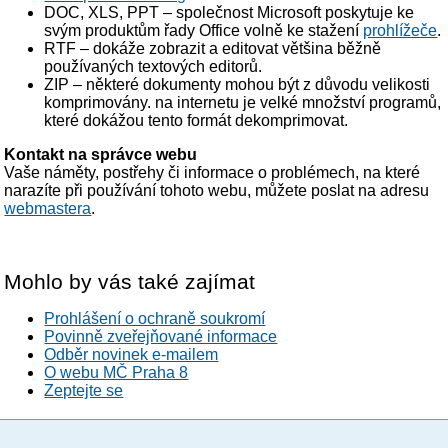
DOC, XLS, PPT – společnost Microsoft poskytuje ke
svým produktům řady Office volně ke stažení
prohlížeče
.
RTF – dokáže zobrazit a editovat většina běžně
používaných textových editorů.
ZIP – některé dokumenty mohou být z důvodu velikosti
komprimovány. na internetu je velké množství programů,
které dokážou tento formát dekomprimovat.
Kontakt na správce webu
Vaše náměty, postřehy či informace o problémech, na které
narazíte při používání tohoto webu, můžete poslat na adresu
webmastera
.
Mohlo by vás také zajímat
Prohlášení o ochraně soukromí
Povinně zveřejňované informace
Odběr novinek e-mailem
O webu MČ Praha 8
Zeptejte se