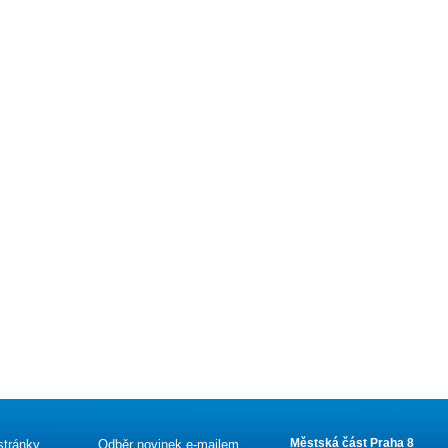
Městská část Praha 8
stránky
Odběr novinek e-mailem