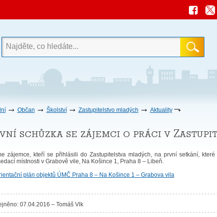
ní
Občan
Školství
Zastupitelstvo mladých
Aktuality
vní schůzka se zájemci o práci v Zastup
e zájemce, kteří se přihlásili do Zastupitelstva mladých, na první setkání, kte
edací místnosti v Grabově vile, Na Košince 1, Praha 8 – Libeň.
ejněno: 07.04.2016 – Tomáš Vlk