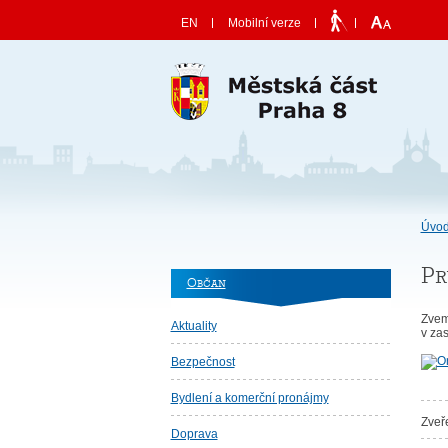
Skočit na obsah
EN
Mobilní verze
Úvod
Pr
Občan
Zvem
Aktuality
v zas
Bezpečnost
Bydlení a komerční pronájmy
Zveř
Doprava