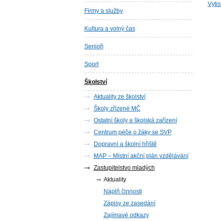
Vyti
Firmy a služby
Kultura a volný čas
Senioři
Sport
Školství
Aktuality ze školství
Školy zřízené MČ
Ostatní školy a školská zařízení
Centrum péče o žáky se SVP
Dopravní a školní hřiště
MAP – Místní akční plán vzdělávání
Zastupitelstvo mladých
Aktuality
Náplň činnosti
Zápisy ze zasedání
Zajímavé odkazy