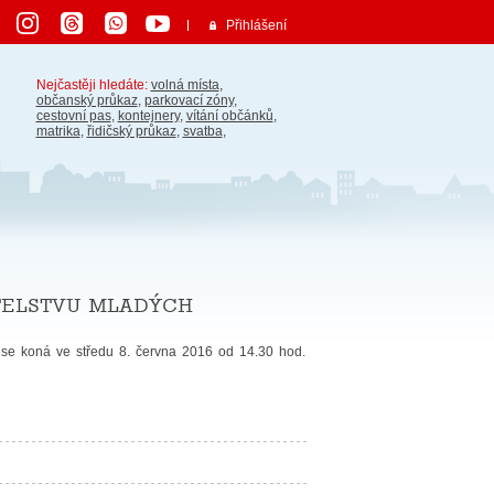
Přihlášení
Nejčastěji hledáte:
volná místa
,
občanský průkaz
,
parkovací zóny
,
cestovní pas
,
kontejnery
,
vítání občánků
,
matrika
,
řidičský průkaz
,
svatba
,
itelstvu mladých
ré se koná ve středu 8. června 2016 od 14.30 hod.