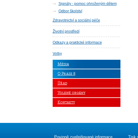
Signály - pomoc ohroženým dětem
Odbor školství
Zdravotnictví a sociální péče
Životní prostředí
Odkazy a praktické informace
Volby
Média
O Praze 8
Úřad
Volené orgány
Kontakty
Povinně zveřejňované informace
Tisk 