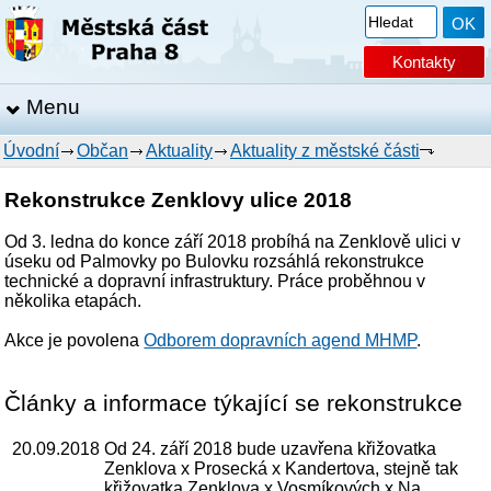
Kontakty
Menu
Úvodní
Občan
Aktuality
Aktuality z městské části
Rekonstrukce Zenklovy ulice 2018
Od 3. ledna do konce září 2018 probíhá na Zenklově ulici v
úseku od Palmovky po Bulovku rozsáhlá rekonstrukce
technické a dopravní infrastruktury. Práce proběhnou v
několika etapách.
Akce je povolena
Odborem dopravních agend MHMP
.
Články a informace týkající se rekonstrukce
20.09.2018
Od 24. září 2018 bude uzavřena křižovatka
Zenklova x Prosecká x Kandertova, stejně tak
křižovatka Zenklova x Vosmíkových x Na