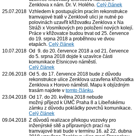
Zenklova x nám. Dr. V. Holého.
Celý článek
25.07.2018
Vzhledem k postupujícím pracím rekonstrukce
tramvajové tratě v Zenklově ulici je nutné po
polovinách uzavřít křižovatku Zenklova x Na
Stráži x Vosmíkových pro položení nových kolejí.
Práce v křižovatce budou trvat od 25. července
do 19. srpna 2018 a proběhnou ve dvou
etapách.
Celý článek
10.07.2018
Od 9. do 20. července 2018 a od 21. července
do 5. srpna 2018 dojde k uzavírce části
komunikace Elsnicovo náměstí.
Celý článek
22.06.2018
Od 5. do 17. července 2018 bude z důvodu
rekonstrukce ulice Zenklova uzavřena křižovatka
Zenklova x Horovo náměstí. Mapu k objízdným
trasám najdete v
tomto článku
.
23.04.2018
Od 17. do 20. května 2018 nebude
možný příjezd k ÚMČ Praha 8 a Libeňskému
zámku z důvodu pokládky povrchů komunikace.
Celý článek
09.04.2018
Z důvodů realizace překopu vozovky pro
inženýrské sítě a přípravných prací na
tramvajové trati bude v termínu 16. až 22. dubna