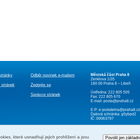
Městská část Praha 8
stránky
Odběr novinek e-mailem
Zenklova 1/35
180 00 Praha 8 – Libeň
 stránek
Zeptejte se
Ústředna: 222 805 505
Správce stránek
Fax: 222 805 670
E-mail:
posta@praha8.cz
E-P:
e-podatelna@praha8.cz
Datová schránka: g5ybpd2
IČ: 00063797
kies, které usnadňují jejich prohlížení a jsou
Povolit jen základn