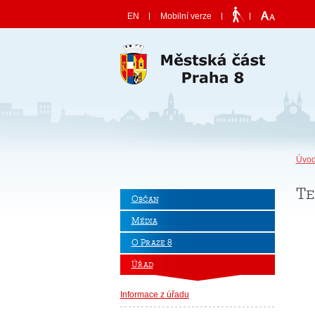
Skočit na obsah
EN
Mobilní verze
Úvod
Te
Občan
Média
O Praze 8
Úřad
Informace z úřadu