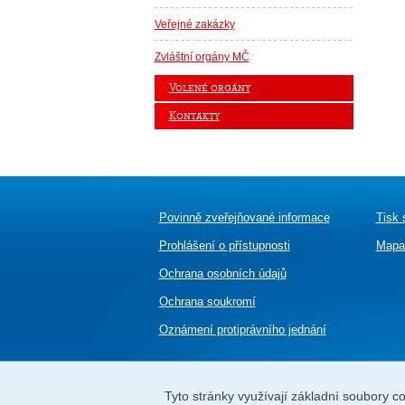
Veřejné zakázky
Zvláštní orgány MČ
Volené orgány
Kontakty
Povinně zveřejňované informace
Tisk 
Prohlášení o přístupnosti
Mapa
Ochrana osobních údajů
Ochrana soukromí
Oznámení
protiprávního jednání
Tyto stránky využívají základní soubory coo