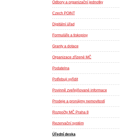
Odbory a organizační jednotky
Czech POINT
Digitální úřad
Formuláře a tiskopisy
Granty a dotace
Organizace zřízené MČ
Podatelna
Potřebuji vyřídit
Povinně zveřejňované informace
Prodeje a pronájmy nemovitostí
Rozpočty MČ Praha 8
Rezervační systém
Úřední deska