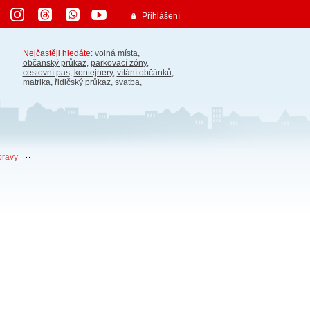
Přihlášení
Nejčastěji hledáte:
volná místa
,
občanský průkaz
,
parkovací zóny
,
cestovní pas
,
kontejnery
,
vítání občánků
,
matrika
,
řidičský průkaz
,
svatba
,
pravy