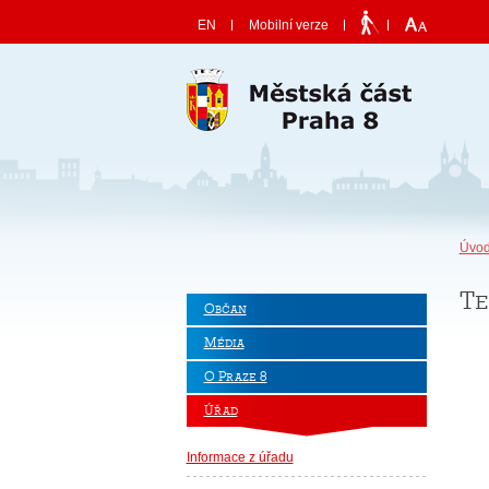
Skočit na obsah
EN
Mobilní verze
Úvod
Te
Občan
Média
O Praze 8
Úřad
Informace z úřadu