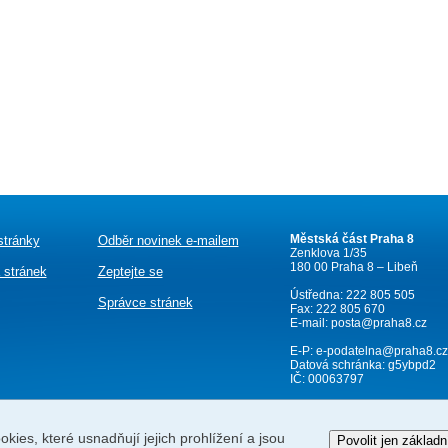
Městská část Praha 8
stránky
Odběr novinek e-mailem
Zenklova 1/35
180 00 Praha 8 – Libeň
 stránek
Zeptejte se
Ústředna: 222 805 505
Správce stránek
Fax: 222 805 670
E-mail:
posta@praha8.cz
E-P:
e-podatelna@praha8.cz
Datová schránka: g5ybpd2
IČ: 00063797
kies, které usnadňují jejich prohlížení a jsou
Povolit jen základn