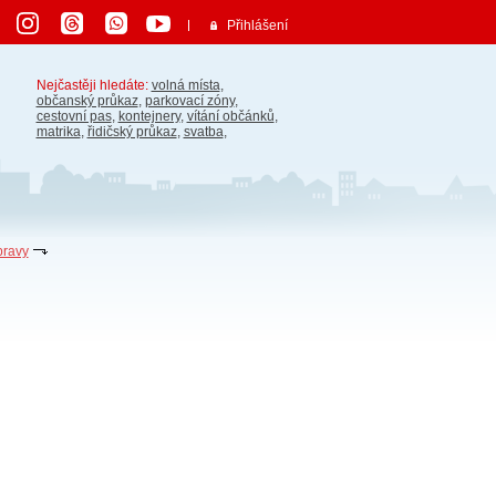
Přihlášení
Nejčastěji hledáte:
volná místa
,
občanský průkaz
,
parkovací zóny
,
cestovní pas
,
kontejnery
,
vítání občánků
,
matrika
,
řidičský průkaz
,
svatba
,
pravy