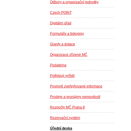
Odbory a organizační jednotky
Czech POINT
Digitální úřad
Formuláře a tiskopisy
Granty a dotace
Organizace zřízené MČ
Podatelna
Potřebuji vyřídit
Povinně zveřejňované informace
Prodeje a pronájmy nemovitostí
Rozpočty MČ Praha 8
Rezervační systém
Úřední deska