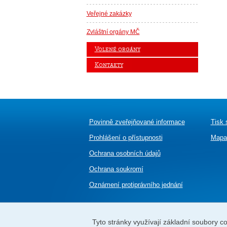
Veřejné zakázky
Zvláštní orgány MČ
Volené orgány
Kontakty
Povinně zveřejňované informace
Tisk 
Prohlášení o přístupnosti
Mapa
Ochrana osobních údajů
Ochrana soukromí
Oznámení
protiprávního jednání
Tyto stránky využívají základní soubory coo