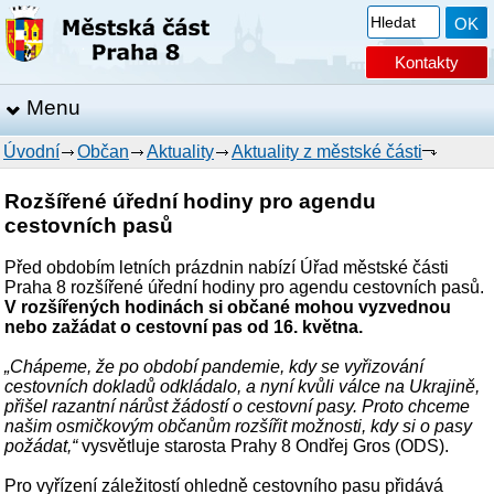
Kontakty
Menu
Úvodní
Občan
Aktuality
Aktuality z městské části
Rozšířené úřední hodiny pro agendu
cestovních pasů
Před obdobím letních prázdnin nabízí Úřad městské části
Praha 8 rozšířené úřední hodiny pro agendu cestovních pasů.
V rozšířených hodinách si občané mohou vyzvednou
nebo zažádat o cestovní pas od 16. května.
„Chápeme, že po období pandemie, kdy se vyřizování
cestovních dokladů odkládalo, a nyní kvůli válce na Ukrajině,
přišel razantní nárůst žádostí o cestovní pasy. Proto chceme
našim osmičkovým občanům rozšířit možnosti, kdy si o pasy
požádat,“
vysvětluje starosta Prahy 8 Ondřej Gros (ODS).
Pro vyřízení záležitostí ohledně cestovního pasu přidává