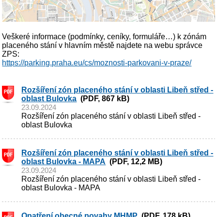
Veškeré informace (podmínky, ceníky, formuláře…) k zónám
placeného stání v hlavním městě najdete na webu správce
ZPS:
https://parking.praha.eu/cs/moznosti-parkovani-v-praze/
Rozšíření zón placeného stání v oblasti Libeň střed -
oblast Bulovka
(PDF, 867 kB)
23.09.2024
Rozšíření zón placeného stání v oblasti Libeň střed -
oblast Bulovka
Rozšíření zón placeného stání v oblasti Libeň střed -
oblast Bulovka - MAPA
(PDF, 12,2 MB)
23.09.2024
Rozšíření zón placeného stání v oblasti Libeň střed -
oblast Bulovka - MAPA
Opatření obecné povahy MHMP
(PDF, 178 kB)