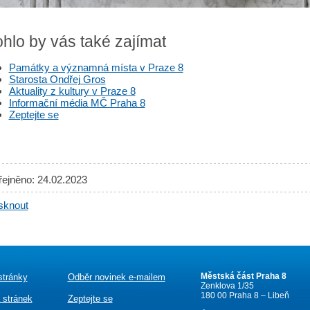
hlo by vás také zajímat
Památky a významná místa v Praze 8
Starosta Ondřej Gros
Aktuality z kultury v Praze 8
Informační média MČ Praha 8
Zeptejte se
řejněno: 24.02.2023
sknout
Městská část Praha 8
stránky
Odběr novinek e-mailem
Zenklova 1/35
180 00 Praha 8 – Libeň
 stránek
Zeptejte se