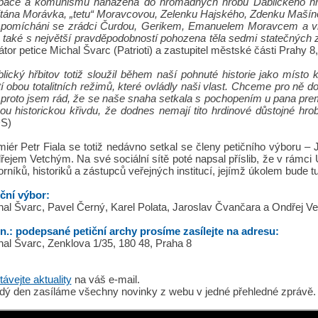
pace a komunismu naházena do hromadných hrobů Ďáblického hřb
itána Morávka, „tetu“ Moravcovou, Zelenku Hajského, Zdenku Mašíno
í pomícháni se zrádci Čurdou, Gerikem, Emanuelem Moravcem a v
 také s největší pravděpodobností pohozena těla sedmi statečných z 
iátor petice Michal Švarc (Patrioti) a zastupitel městské části Prahy 8
lický hřbitov totiž sloužil během naší pohnuté historie jako místo
í obou totalitních režimů, které ovládly naši vlast. Chceme pro ně 
I proto jsem rád, že se naše snaha setkala s pochopením u pana prem
ou historickou křivdu, že dodnes nemají tito hrdinové důstojné hrob
DS)
miér Petr Fiala se totiž nedávno setkal se členy petičního výboru
ejem Vetchým. Na své sociální sítě poté napsal příslib, že v rámci
rníků, historiků a zástupců veřejných institucí, jejímž úkolem bude tu
iční výbor:
al Švarc, Pavel Černý, Karel Polata, Jaroslav Čvančara a Ondřej V
n.: podepsané petiční archy prosíme zasílejte na adresu:
al Švarc, Zenklova 1/35, 180 48, Praha 8
ávejte aktuality
na váš e-mail.
dý den zasíláme všechny novinky z webu v jedné přehledné zprávě.