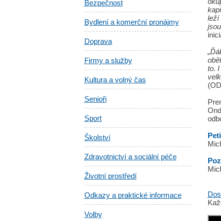
oku
Bezpečnost
kap
lež
Bydlení a komerční pronájmy
jsou
inic
Doprava
„Ďáb
obět
Firmy a služby
to. 
velk
Kultura a volný čas
(O
Senioři
Pre
Ondř
Sport
odbo
Pet
Školství
Mich
Zdravotnictví a sociální péče
Poz
Mich
Životní prostředí
Dost
Odkazy a praktické informace
Kaž
Volby