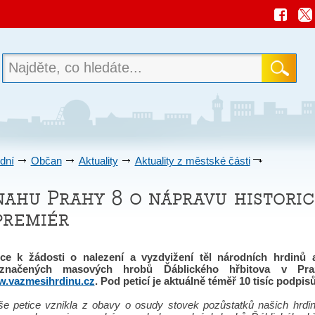
dní
Občan
Aktuality
Aktuality z městské části
nahu Prahy 8 o nápravu historic
 premiér
ice k žádosti o nalezení a vyzdvižení těl národních hrdinů 
značených masových hrobů Ďáblického hřbitova v Pra
.vazmesihrdinu.cz
. Pod peticí je aktuálně téměř 10 tisíc podpisů
še petice vznikla z obavy o osudy stovek pozůstatků našich hrdi