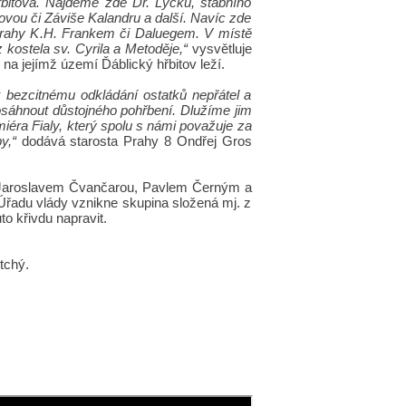
itova. Najdeme zde Dr. Lyčku, štábního
vou či Záviše Kalandru a další. Navíc zde
rahy K.H. Frankem či Daluegem. V místě
kostela sv. Cyrila a Metoděje,“
vysvětluje
, na jejímž území Ďáblický hřbitov leží.
 k bezcitnému odkládání ostatků nepřátel a
dosáhnout důstojného pohřbení. Dlužíme jim
iéra Fialy, který spolu s námi považuje za
y,“
dodává starosta Prahy 8 Ondřej Gros
 – Jaroslavem Čvančarou, Pavlem Černým a
 Úřadu vlády vznikne skupina složená mj. z
to křivdu napravit.
etchý.