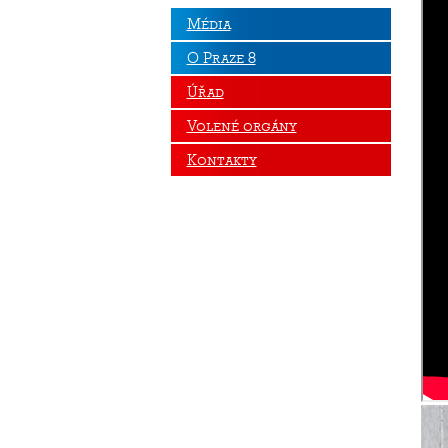
Média
O Praze 8
Úřad
Volené orgány
Kontakty