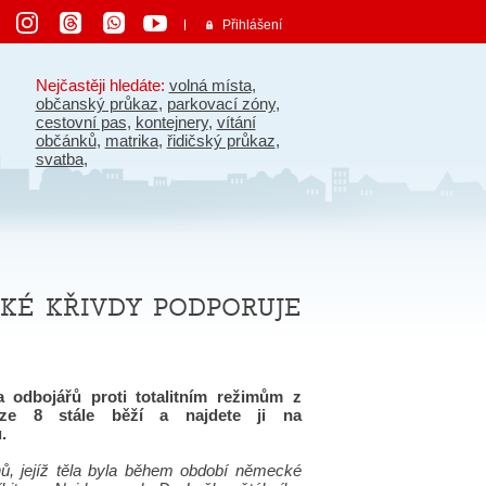
Přihlášení
Nejčastěji hledáte:
volná místa
,
občanský průkaz
,
parkovací zóny
,
cestovní pas
,
kontejnery
,
vítání
občánků
,
matrika
,
řidičský průkaz
,
svatba
,
ké křivdy podporuje
a odbojářů proti totalitním režimům z
ze 8 stále běží a najdete ji na
.
nů, jejíž těla byla během období německé