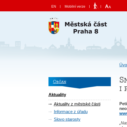
Skočit na obsah
EN
Mobilní verze
Úvo
S
Občan
i
Aktuality
Pet
Aktuality z městské části
neo
Informace z úřadu
www
Slovo starosty
„Na