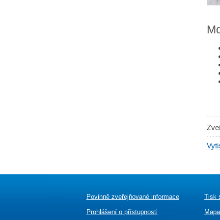
Mo
Zve
Vyti
Povinně zveřejňované informace
Tisk 
Prohlášení o přístupnosti
Mapa