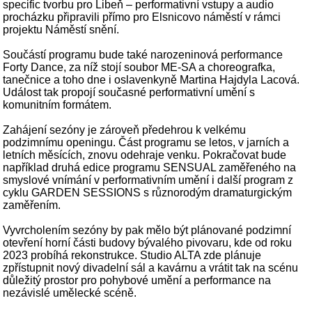
specific tvorbu pro Libeň – performativní vstupy a audio
procházku připravili přímo pro Elsnicovo náměstí v rámci
projektu Náměstí snění.
Součástí programu bude také narozeninová performance
Forty Dance, za níž stojí soubor ME-SA a choreografka,
tanečnice a toho dne i oslavenkyně Martina Hajdyla Lacová.
Událost tak propojí současné performativní umění s
komunitním formátem.
Zahájení sezóny je zároveň předehrou k velkému
podzimnímu openingu. Část programu se letos, v jarních a
letních měsících, znovu odehraje venku. Pokračovat bude
například druhá edice programu SENSUAL zaměřeného na
smyslové vnímání v performativním umění i další program z
cyklu GARDEN SESSIONS s různorodým dramaturgickým
zaměřením.
Vyvrcholením sezóny by pak mělo být plánované podzimní
otevření horní části budovy bývalého pivovaru, kde od roku
2023 probíhá rekonstrukce. Studio ALTA zde plánuje
zpřístupnit nový divadelní sál a kavárnu a vrátit tak na scénu
důležitý prostor pro pohybové umění a performance na
nezávislé umělecké scéně.