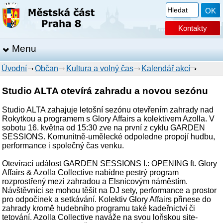
Kontakty
Menu
Úvodní
Občan
Kultura a volný čas
Kalendář akcí
Studio ALTA otevírá zahradu a novou sezónu
Studio ALTA zahajuje letošní sezónu otevřením zahrady nad
Rokytkou a programem s Glory Affairs a kolektivem Azolla. V
sobotu 16. května od 15:30 zve na první z cyklu GARDEN
SESSIONS. Komunitně-umělecké odpoledne propojí hudbu,
performance i společný čas venku.
Otevírací událost GARDEN SESSIONS I.: OPENING ft. Glory
Affairs & Azolla Collective nabídne pestrý program
rozprostřený mezi zahradou a Elsnicovým náměstím.
Návštěvníci se mohou těšit na DJ sety, performance a prostor
pro odpočinek a setkávání. Kolektiv Glory Affairs přinese do
zahrady kromě hudebního programu také kadeřnictví či
tetování. Azolla Collective naváže na svou loňskou site-