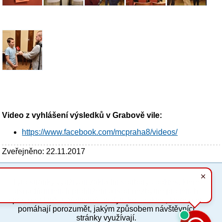
Video z vyhlášení výsledků v Grabově vile:
https://www.facebook.com/mcpraha8/videos/
Zveřejněno: 22.11.2017
Tyto stránky využívají základní soubory cookies, které
PC verze
ENG
usnadňují jejich prohlížení a jsou nezbytné pro jejich
správnou funkci. Volitelně analytické cookies, které nám
pomáhají porozumět, jakým způsobem návštěvníci
Povinné a praktické informace
stránky využívají.