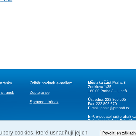
Městská část Praha 8
stránky
Odběr novinek e-mailem
Zenklova 1/35
180 00 Praha 8 – Libeň
 stránek
Zeptejte se
Ústředna: 222 805 505
Správce stránek
Fax: 222 805 670
E-mail:
posta@praha8.cz
E-P:
e-podatelna@praha8.cz
Datová schránka: g5ybpd2
IČ: 00063797
ubory cookies, které usnadňují jejich
Povolit jen základn