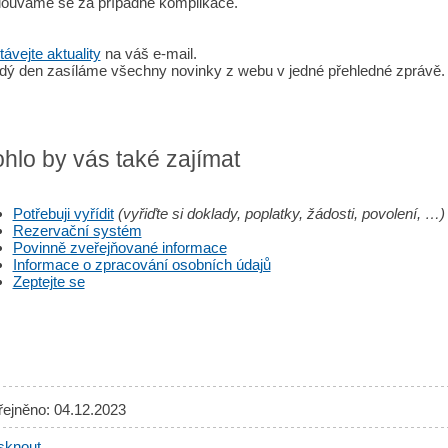
ouváme se za případné komplikace.
ávejte aktuality
na váš e-mail.
dý den zasíláme všechny novinky z webu v jedné přehledné zprávě.
hlo by vás také zajímat
Potřebuji vyřídit
(vyřiďte si doklady, poplatky, žádosti, povolení, …)
Rezervační systém
Povinně zveřejňované informace
Informace o zpracování osobních údajů
Zeptejte se
řejněno: 04.12.2023
sknout