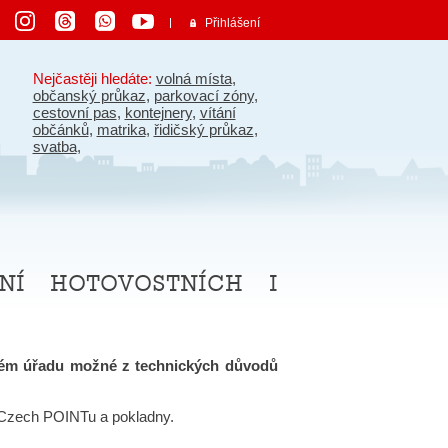
Přihlášení
Nejčastěji hledáte:
volná místa
,
občanský průkaz
,
parkovací zóny
,
cestovní pas
,
kontejnery
,
vítání
občánků
,
matrika
,
řidičský průkaz
,
svatba
,
ní hotovostních i
elém úřadu možné z technických důvodů
, Czech POINTu a pokladny.