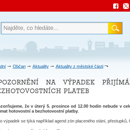
dní
Občan
Aktuality
Aktuality z městské části
pozornění na výpadek přijímá
ezhotovostních plateb
zorňujeme, že v úterý 5. prosince od 12.00 hodin nebude v c
jímat hotovostní a bezhotovostní platby.
to výpadek se týká například agend zón placeného stání, přestupků