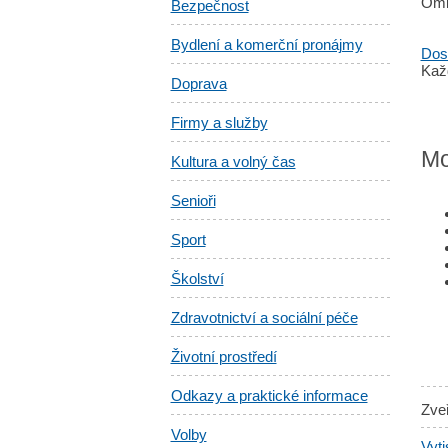
Oml
Bezpečnost
Bydlení a komerční pronájmy
Dost
Kaž
Doprava
Firmy a služby
Mo
Kultura a volný čas
Senioři
Sport
Školství
Zdravotnictví a sociální péče
Životní prostředí
Odkazy a praktické informace
Zve
Volby
Vyti