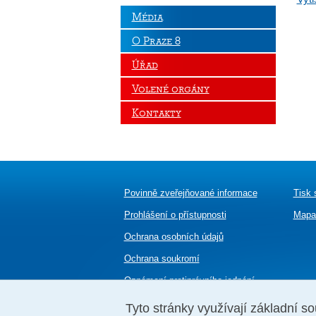
Média
O Praze 8
Úřad
Volené orgány
Kontakty
Povinně zveřejňované informace
Tisk 
Prohlášení o přístupnosti
Mapa
Ochrana osobních údajů
Ochrana soukromí
Oznámení
protiprávního jednání
Tyto stránky využívají základní so