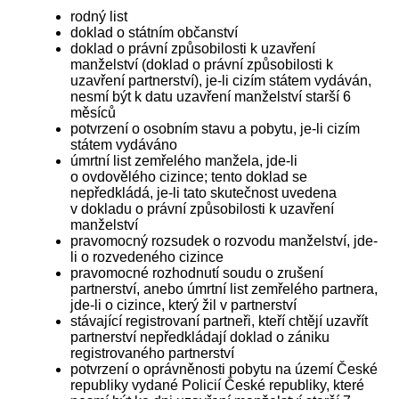
rodný list
doklad o státním občanství
doklad o právní způsobilosti k uzavření
manželství (doklad o právní způsobilosti k
uzavření partnerství), je-li cizím státem vydáván,
nesmí být k datu uzavření manželství starší 6
měsíců
potvrzení o osobním stavu a pobytu, je-li cizím
státem vydáváno
úmrtní list zemřelého manžela, jde-li
o ovdovělého cizince; tento doklad se
nepředkládá, je-li tato skutečnost uvedena
v dokladu o právní způsobilosti k uzavření
manželství
pravomocný rozsudek o rozvodu manželství, jde-
li o rozvedeného cizince
pravomocné rozhodnutí soudu o zrušení
partnerství, anebo úmrtní list zemřelého partnera,
jde-li o cizince, který žil v partnerství
stávající registrovaní partneři, kteří chtějí uzavřít
partnerství nepředkládají doklad o zániku
registrovaného partnerství
potvrzení o oprávněnosti pobytu na území České
republiky vydané Policií České republiky, které