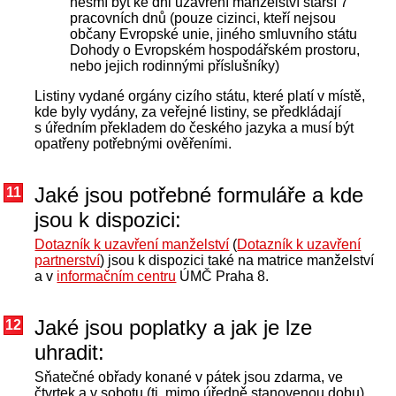
nesmí být ke dni uzavření manželství starší 7
pracovních dnů (pouze cizinci, kteří nejsou
občany Evropské unie, jiného smluvního státu
Dohody o Evropském hospodářském prostoru,
nebo jejich rodinnými příslušníky)
Listiny vydané orgány cizího státu, které platí v místě,
kde byly vydány, za veřejné listiny, se předkládají
s úředním překladem do českého jazyka a musí být
opatřeny potřebnými ověřeními.
Jaké jsou potřebné formuláře a kde
11
jsou k dispozici:
Dotazník k uzavření manželství
(
Dotazník k uzavření
partnerství
) jsou k dispozici také na matrice manželství
a v
informačním centru
ÚMČ Praha 8.
Jaké jsou poplatky a jak je lze
12
uhradit:
Sňatečné obřady konané v pátek jsou zdarma, ve
čtvrtek a v sobotu (tj. mimo úředně stanovenou dobu)