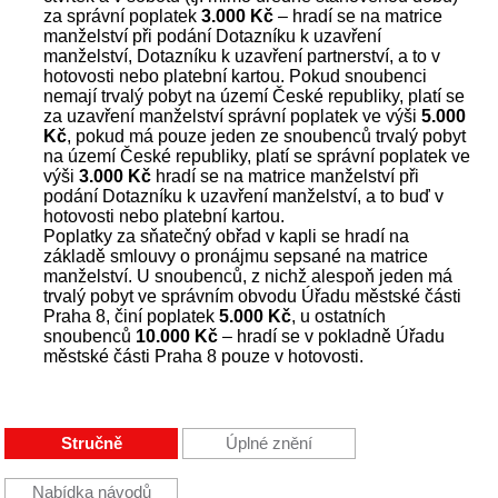
za správní poplatek
3.000 Kč
– hradí se na matrice
manželství při podání Dotazníku k uzavření
manželství, Dotazníku k uzavření partnerství, a to v
hotovosti nebo platební kartou. Pokud snoubenci
nemají trvalý pobyt na území České republiky, platí se
za uzavření manželství správní poplatek ve výši
5.000
Kč
, pokud má pouze jeden ze snoubenců trvalý pobyt
na území České republiky, platí se správní poplatek ve
výši
3.000 Kč
hradí se na matrice manželství při
podání Dotazníku k uzavření manželství, a to buď v
hotovosti nebo platební kartou.
Poplatky za sňatečný obřad v kapli se hradí na
základě smlouvy o pronájmu sepsané na matrice
manželství. U snoubenců, z nichž alespoň jeden má
trvalý pobyt ve správním obvodu Úřadu městské části
Praha 8, činí poplatek
5.000 Kč
, u ostatních
snoubenců
10.000 Kč
– hradí se v pokladně Úřadu
městské části Praha 8 pouze v hotovosti.
Stručně
Úplné znění
Nabídka návodů